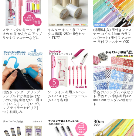
スティックのりセット 仮
キルター キルト糸 フジッ
(徳用5本入) 玉付きファス
止め のり かんたん アップ
クス 50番･250m 5色セッ
ナー コイル 14cm カラフ
リケやファスナーなどに
ト FK77
ル (セット) 玉付ファスナ
ー 玉付 ファスナー YKK
指ぬき ワンダーグリップ
ソーライン 布用シャペン
手ぬぐいランダム２枚セッ
シンブル 針が突き抜けな
(50037-41)とローラーペン
ト 手ぬぐい 小紋柄 約33c
いので指を刺さない！滑り
(50027) 各1個
m×90cm ランダム2種セッ
にくい 失くしにくい グリ
ト
ップ テイラーセビリア│
つくる楽しみ