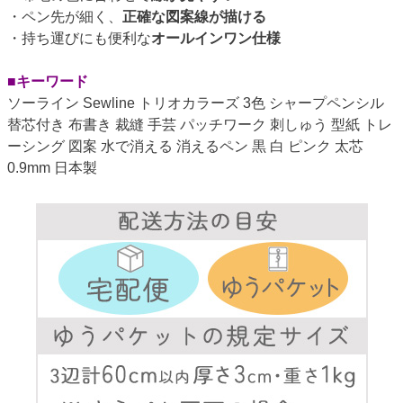
・ペン先が細く、
正確な図案線が描ける
・持ち運びにも便利な
オールインワン仕様
■キーワード
ソーライン Sewline トリオカラーズ 3色 シャープペンシル
替芯付き 布書き 裁縫 手芸 パッチワーク 刺しゅう 型紙 トレ
ーシング 図案 水で消える 消えるペン 黒 白 ピンク 太芯
0.9mm 日本製