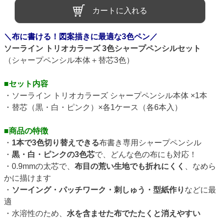
カートに入れる
＼布に書ける！図案描きに最適な3色ペン／
ソーライン トリオカラーズ 3色シャープペンシルセット
（シャープペンシル本体＋替芯3色）
■セット内容
・ソーライン トリオカラーズ シャープペンシル本体 ×1本
・替芯（黒・白・ピンク）×各1ケース（各6本入）
■商品の特徴
・
1本で3色切り替えできる
布書き専用シャープペンシル
・
黒・白・ピンクの3色芯
で、どんな色の布にも対応！
・0.9mmの太芯で、
布目の荒い生地でも折れにくく
、なめら
かに描けます
・
ソーイング・パッチワーク・刺しゅう・型紙作り
などに最
適
・水溶性のため、
水を含ませた布でたたくと消えやすい