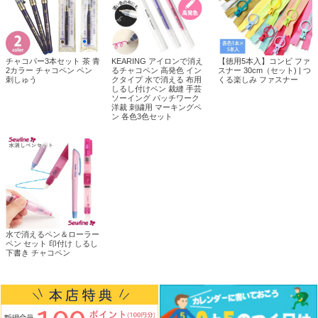
チャコパー3本セット 茶 青
KEARING アイロンで消え
【徳用5本入】コンビ ファ
2カラー チャコペン ペン
るチャコペン 高発色 イン
スナー 30cm（セット) | つ
刺しゅう
クタイプ 水で消える 布用
くる楽しみ ファスナー
しるし付けペン 裁縫 手芸
ソーイング パッチワーク
洋裁 刺繍用 マーキングペ
ン 各色3色セット
水で消えるペン＆ローラー
ペン セット 印付け しるし
下書き チャコペン