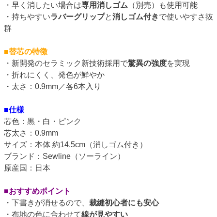
・早く消したい場合は
専用消しゴム
（別売）も使用可能
・持ちやすい
ラバーグリップ
と
消しゴム付き
で使いやすさ抜
群
■替芯の特徴
・新開発のセラミック新技術採用で
驚異の強度
を実現
・折れにくく、発色が鮮やか
・太さ：0.9mm／各6本入り
■仕様
芯色：黒・白・ピンク
芯太さ：0.9mm
サイズ：本体 約14.5cm（消しゴム付き）
ブランド：Sewline（ソーライン）
原産国：日本
■おすすめポイント
・下書きが消せるので、
裁縫初心者にも安心
・布地の色に合わせて
線が見やすい