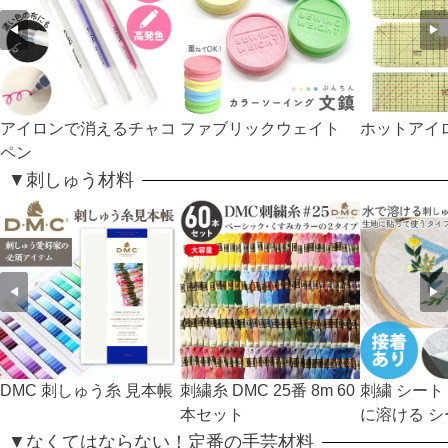
◀
▶
アイロンで消えるチャコ
ファブリックウェイト
ホットアイ
ペン
▼刺しゅう材料
◀
▶
DMC 刺しゅう糸 見本帳
刺繍糸 DMC 25番 8m 60
刺繍 シート
本セット
に溶ける 
▼なくてはならない！定番の手芸材料