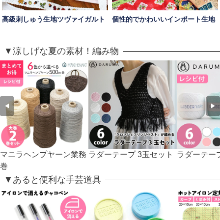
高級刺しゅう生地ツヴァイガルト
個性的でかわいいインポート生地
▼涼しげな夏の素材！編み物
◀
▶
マニラヘンプヤーン業務
ラダーテープ 3玉セット
ラダーテー
巻
▼あると便利な手芸道具