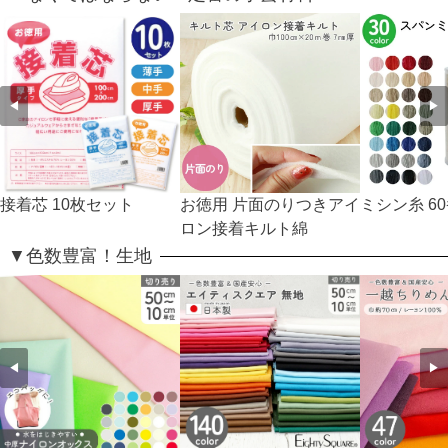
◀
▶
接着芯 10枚セット
お徳用 片面のりつきアイ
ミシン糸 60
ロン接着キルト綿
▼色数豊富！生地
◀
▶