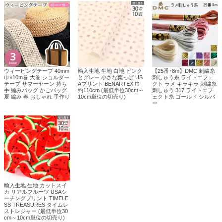
ウィービングテープ 40mm
輸入生地 生地 白地 ピンク
【25番･8m】DMC 刺繍糸
巾×10m巻 大巻 ショルダー
とグレー 小さな葉っぱ US
刺しゅう糸 ライトエフェ
テープ サマーヤーン 持ち
Aプリント BENARTEX 巾
クト ラメ キラキラ 刺繍糸
手 編みバッグ かごバッグ
約110cm (最低単位30cm～
刺しゅう 317 ライトエフ
夏 編み 春 おしゃれ 手作り
10cm単位の切売り)
ェクト糸 ゴールド シルバ
ー
輸入生地 生地 カットスイ
カ リアルフルーツ USAシ
ーチングプリント TIMELE
SS TREASURES タイムレ
ストレジャー (最低単位30
cm～10cm単位の切売り)