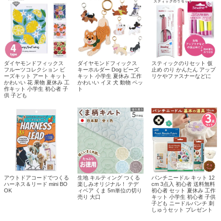
ダイヤモンドフィックス
ダイヤモンドフィックス
スティックのりセット 仮
フルーツコレクション ビ
キーホルダー Dog ビーズ
止め のり かんたん アップ
ーズキット アート キット
キット 小学生 夏休み 工作
リケやファスナーなどに
かわいい 花 果物 夏休み 工
かわいい イヌ 犬 動物 ペッ
作キット 小学生 初心者 子
ト
供 子ども
アウトドアコードでつくる
生地 キルティング つくる
パンチニードル キット 12
ハーネス＆リード mini BO
楽しみオリジナル！ テデ
cm 3点入 初心者 送料無料
OK
ィベア くま 5m単位の切り
初心者 セット 夏休み 工作
売り 大口
キット 小学生 初心者 子供
子ども ニードルパンチ 刺
しゅうセット プレゼント