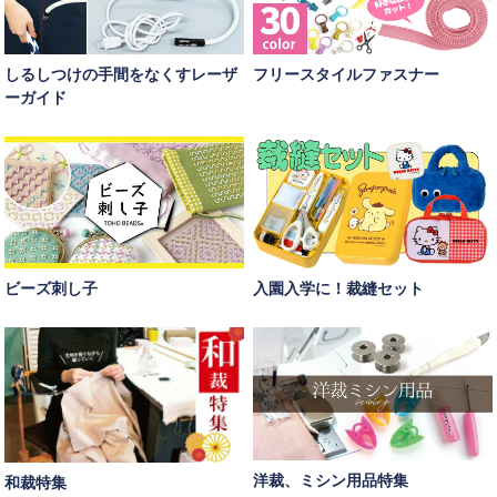
しるしつけの手間をなくすレーザ
フリースタイルファスナー
ーガイド
ビーズ刺し子
入園入学に！裁縫セット
洋裁、ミシン用品特集
和裁特集