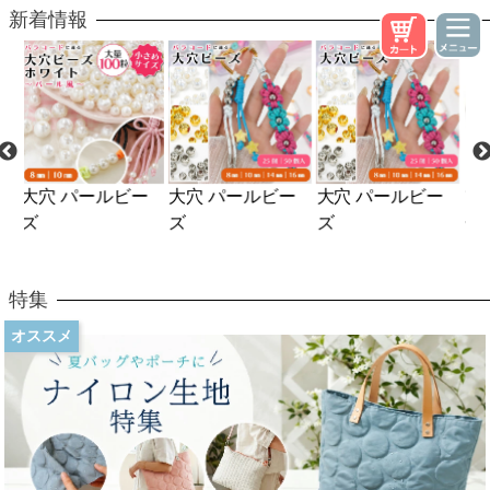
新着情報
ー
大穴 パールビー
フェルトパンチャ
クロバー 刺しゅ
京
ズ
ー用スポンジマッ
う枠スタンド
ひ
ト
特集
オススメ