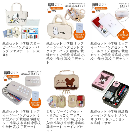
裁縫セット 小学校 スヌー
裁縫セット 小学校 ミッフ
裁縫セット 小学校 ミッフ
ピーソーイングセット バ
ィー ソーイングセット フ
ィー ソーイングセット ス
ッグ ファスナートート 家
ァスナーバッグ 裁縫箱 裁
モールタイプ 裁縫箱 裁縫
庭科
縫セット 小学校 家庭科 小
セット 小学校 家庭科 小学
学校 中学校 高校 手芸セッ
校 中学校 高校 手芸セット
ト
裁縫セット 小学校 ミッフ
ミササ ソーイングセット
裁縫セット 小学校 裁縫箱
ィー ソーイングセット う
くまのがっこう ファスナ
ソーイング セット サンリ
す型タイプ 裁縫箱 裁縫セ
ーポーチタイプ 9点セット
オ クロミ さいほうセット
ット 小学校 家庭科 小学校
入学 小学校 中学校 家庭科
家庭科 ミササ
中学校 高校 手芸セット
裁縫セット ソーイングセ
ット