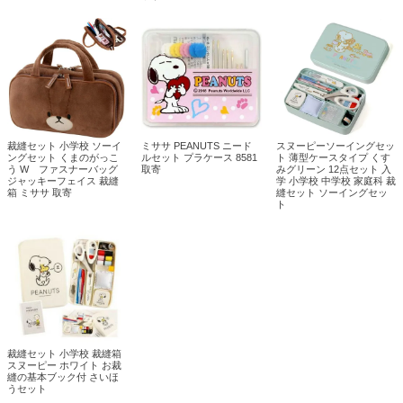
裁縫セット 小学校 ソーイ
ミササ PEANUTS ニード
スヌーピーソーイングセッ
ングセット くまのがっこ
ルセット プラケース 8581
ト 薄型ケースタイプ くす
う W ファスナーバッグ
取寄
みグリーン 12点セット 入
ジャッキーフェイス 裁縫
学 小学校 中学校 家庭科 裁
箱 ミササ 取寄
縫セット ソーイングセッ
ト
裁縫セット 小学校 裁縫箱
スヌーピー ホワイト お裁
縫の基本ブック付 さいほ
うセット