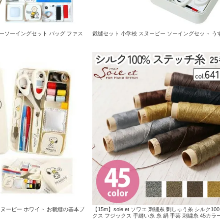
ーソーイングセット バッグ ファス
裁縫セット 小学校 スヌーピー ソーイングセット う
スヌーピー ホワイト お裁縫の基本ブ
【15m】soie et ソワエ 刺繍糸 刺しゅう糸 シルク10
クス フジックス 手縫い糸 糸 絹 手芸 刺繍糸 45カラー 6