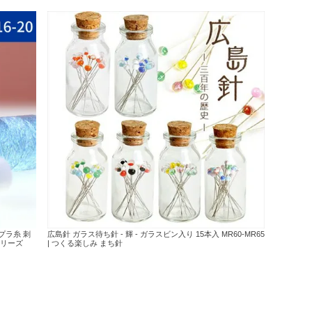
ュプラ糸 刺
広島針 ガラス待ち針 - 輝 - ガラスビン入り 15本入 MR60-MR65
シリーズ
| つくる楽しみ まち針