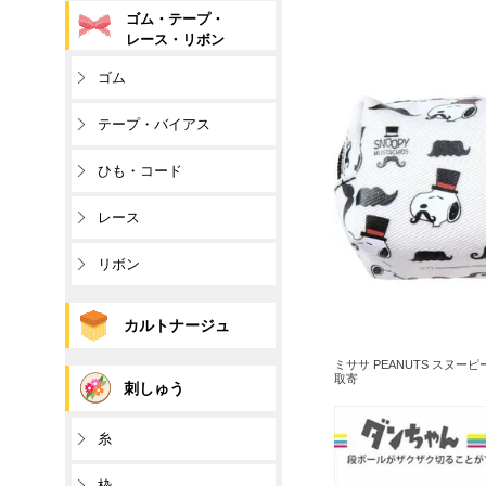
ゴム・テープ・
レース・リボン
ゴム
テープ・バイアス
ひも・コード
レース
リボン
カルトナージュ
ミササ PEANUTS スヌーピ
取寄
刺しゅう
糸
枠