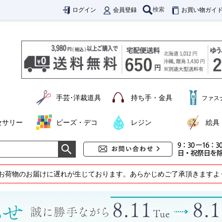
検索
ログイン
会員登録
お買い物ガイ
手芸･洋裁道具
持ち手・金具
ファス
セサリー
ビーズ・デコ
レジン
絵具
お荷物のお届けに遅れが生じております。あらかじめご了承頂きますよ