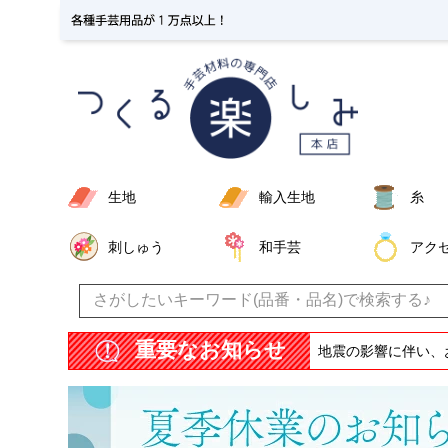
生地
輸入生地
糸
刺しゅう
和手芸
アク
重要なお知らせ
地震の影響に伴い、