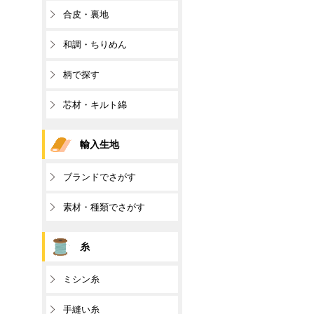
合皮・裏地
和調・ちりめん
柄で探す
芯材・キルト綿
輸入生地
ブランドでさがす
素材・種類でさがす
糸
ミシン糸
手縫い糸