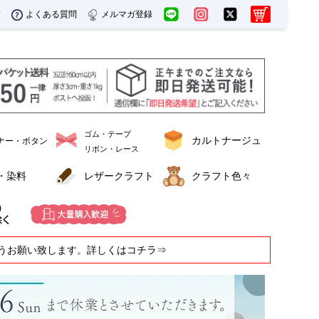
ド
よくある質問
メルマガ登録
ゴム・テープ
カルトナージュ
ナー・ボタン
リボン・レース
・染料
レザークラフト
クラフト色々
うお願い致します。詳しくはコチラ⇒