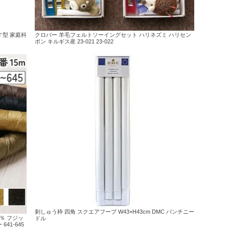
す型 家庭科
クロバー 羊毛フェルトソーイングセット ハリネズミ ハリセン
ボン キルギス産 23-021 23-022
刺しゅう枠 四角 スクエアフープ W43×H43cm DMC パンチニー
0％ フジッ
ドル
41-645