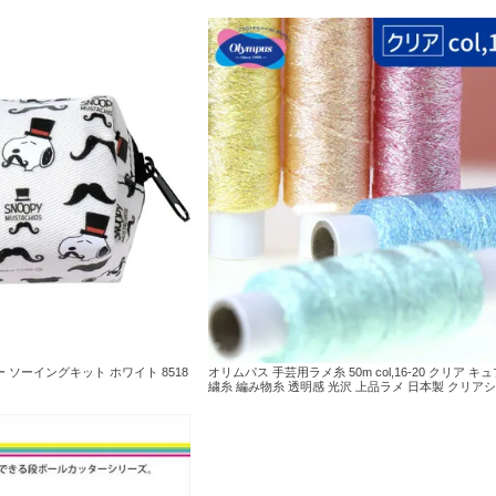
ー ソーイングキット ホワイト 8518
オリムパス 手芸用ラメ糸 50m col,16-20 クリア キ
繍糸 編み物糸 透明感 光沢 上品ラメ 日本製 クリア