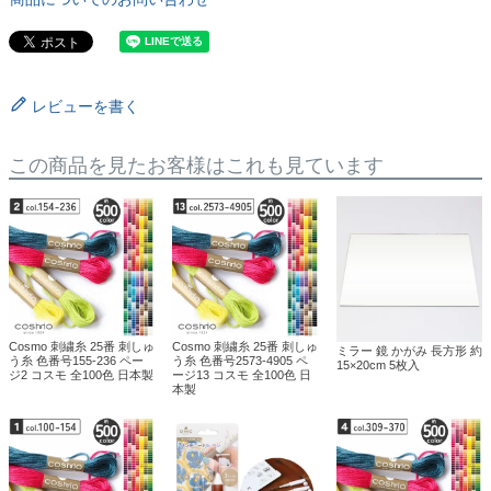
レビューを書く
この商品を見たお客様はこれも見ています
Cosmo 刺繍糸 25番 刺しゅ
Cosmo 刺繍糸 25番 刺しゅ
ミラー 鏡 かがみ 長方形 約
う糸 色番号155-236 ペー
う糸 色番号2573-4905 ペ
15×20cm 5枚入
ジ2 コスモ 全100色 日本製
ージ13 コスモ 全100色 日
本製