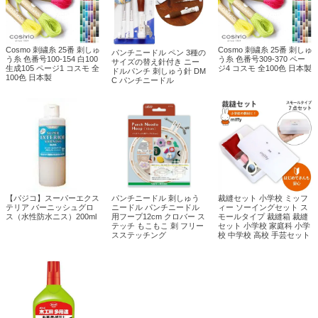
Cosmo 刺繍糸 25番 刺しゅ
Cosmo 刺繍糸 25番 刺しゅ
パンチニードル ペン 3種の
う糸 色番号100-154 白100
う糸 色番号309-370 ペー
サイズの替え針付き ニー
生成105 ページ1 コスモ 全
ジ4 コスモ 全100色 日本製
ドルパンチ 刺しゅう針 DM
100色 日本製
C パンチニードル
【パジコ】スーパーエクス
パンチニードル 刺しゅう
裁縫セット 小学校 ミッフ
テリア バーニッシュグロ
ニードル パンチニードル
ィー ソーイングセット ス
ス（水性防水ニス）200ml
用フープ12cm クロバー ス
モールタイプ 裁縫箱 裁縫
テッチ もこもこ 刺 フリー
セット 小学校 家庭科 小学
スステッチング
校 中学校 高校 手芸セット