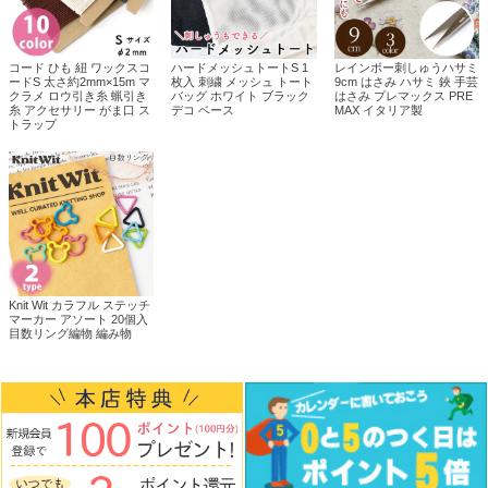
コード ひも 紐 ワックスコ
ハードメッシュトートS 1
レインボー刺しゅうハサミ
ードS 太さ約2mm×15m マ
枚入 刺繍 メッシュ トート
9cm はさみ ハサミ 鋏 手芸
クラメ ロウ引き糸 蝋引き
バッグ ホワイト ブラック
はさみ プレマックス PRE
糸 アクセサリー がま口 ス
デコ ベース
MAX イタリア製
トラップ
Knit Wit カラフル ステッチ
マーカー アソート 20個入
目数リング編物 編み物