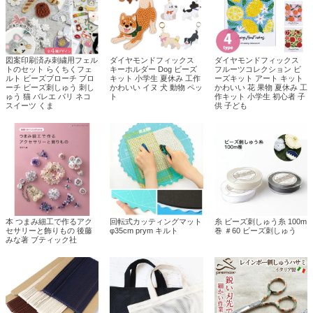
図案印刷済み刺繍用フェル
ダイヤモンドフィックス
ダイヤモンドフィックス
トのセット らくちくフェ
キーホルダー Dog ビーズ
フルーツコレクション ビ
ルト ビーズブローチ ブロ
キット 小学生 夏休み 工作
ーズキット アート キット
ーチ ビーズ刺しゅう 刺し
かわいい イヌ 犬 動物 ペッ
かわいい 花 果物 夏休み 工
ゅう 猫 バレエ パリ ネコ
ト
作キット 小学生 初心者 子
スイーツ くま
供 子ども
本 つまみ細工で作るアク
回転式カッティングマット
糸 ビーズ刺しゅう糸 100m
セサリーと飾りもの 後藤
φ35cm prym キルト
巻 ＃60 ビーズ刺しゅう
みな著 ブティック社