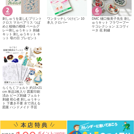
刺しゅうを楽しむプリント
ワンタッチしつけピン 10
DMC 樋口愉美子先生 刺し
クロス マカベアリス つば
本入 クロバー
ゅうキット フラワーブー
めと植物の模様 ペールグ
ケコレクション エコヴィ
レー刺しゅうキット 刺繍
ータ 花 刺繍
キット 刺しゅうキット キ
ット 母の日 プレゼント
らくちくフェルト 約15×21
cm 単品1枚入り 図案印刷
済み ビーズ刺繍 フェルト
刺繍 初心者 刺しゅうキッ
ト 下書き不要 水で消える
図案 ハンドメイド 手芸