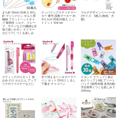
まち針 50mm 50本入 待ち
ナンバリングステッチマー
マルチデザインペーパーA
針 マジックピン キルト用
カー 番号 段数マーカー 約
3サイズ 5枚入(無地・方
極細 フラットヘッドタイ
3×1.1cm 同色10個入 ニッ
眼)
プ 耐熱性 シルク、クレー
トイット Knit wit
プ、サテンなどの繊細な生
地で使いやすい テイラー
セビリア│ つくる楽しみ
スティックのりセット 仮
水で消えるペン＆ローラー
スタンド クリップ ( 仮止
止め のり かんたん アップ
ペン セット 印付け しるし
めクリップ ) 6色 アソート
リケやファスナーなどに
下書き チャコペン
パック (徳用30個 各色5個)
手芸材料 | つくる楽しみ 2
204viny