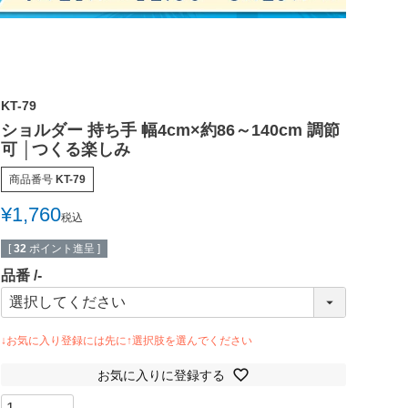
KT-79
ショルダー 持ち手 幅4cm×約86～140cm 調節
可 │つくる楽しみ
商品番号
KT-79
¥
1,760
税込
[
32
ポイント進呈 ]
品番
-
お気に入りに登録する