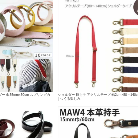
 巾35mmx50cm スプリングカ
ショルダー 持ち手 アクリルテープ 幅2cm×80～140
│つくる楽しみ