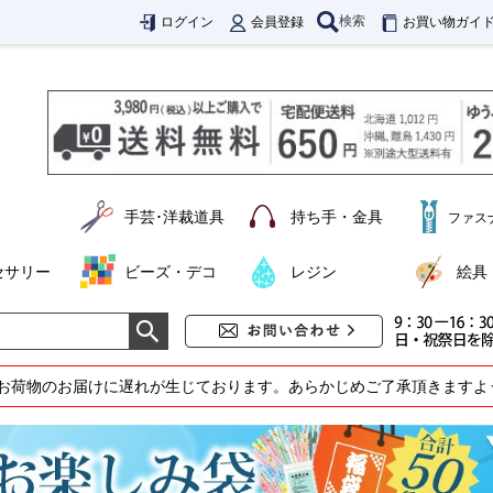
検索
ログイン
会員登録
お買い物ガイ
手芸･洋裁道具
持ち手・金具
ファス
セサリー
ビーズ・デコ
レジン
絵具
お荷物のお届けに遅れが生じております。あらかじめご了承頂きますよ