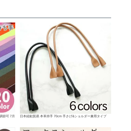
 調節可 7月
日本紐釦貿易 本革持手 70cm 手さげ&ショルダー兼用タイプ