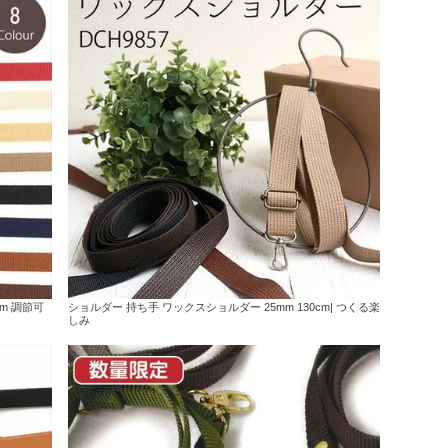
cm 調節可
ショルダー 持ち手 ワックスショルダー 25mm 130cm| つくる楽
しみ