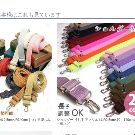
お客様はこれも見ています
2.5cm×約140cm │つくる楽しみ
ショルダー 持ち手 アクリル 幅約2.5cm×70～140cm
～値上げ