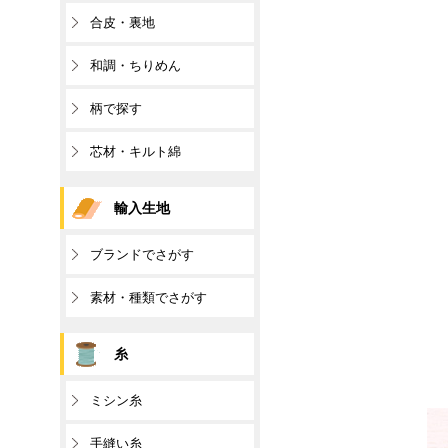
合皮・裏地
和調・ちりめん
柄で探す
芯材・キルト綿
輸入生地
ブランドでさがす
素材・種類でさがす
糸
ミシン糸
手縫い糸