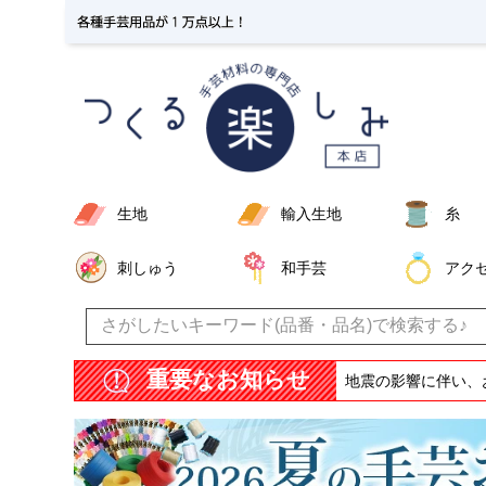
生地
輸入生地
糸
刺しゅう
和手芸
アク
重要なお知らせ
地震の影響に伴い、