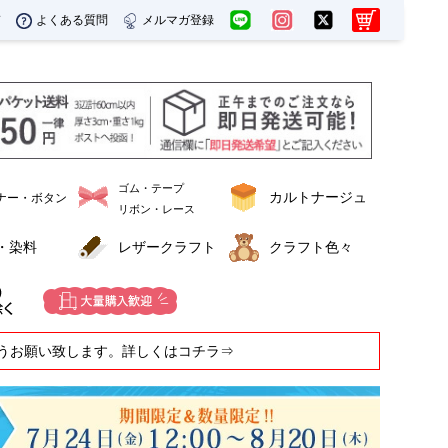
ド
よくある質問
メルマガ登録
ゴム・テープ
カルトナージュ
ナー・ボタン
リボン・レース
・染料
レザークラフト
クラフト色々
うお願い致します。詳しくはコチラ⇒