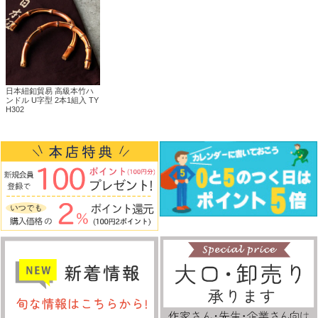
日本紐釦貿易 高級本竹ハ
ンドル U字型 2本1組入 TY
H302