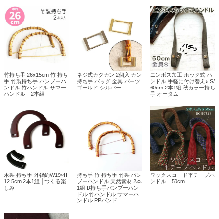
竹持ち手 26x15cm 竹 持ち
ネジ式カクカン 2個入 カン
エンボス加工 ホック式 ハ
手 竹製持ち手 バンブーハ
持ち手 バッグ 金具 パーツ
ンドル 手軽に付け替え♪ S/
ンドル 竹ハンドル サマー
ゴールド シルバー
60cm 2本1組 秋カラー持ち
ハンドル 2本組
手 オータム
木製 持ち手 外径約W19×H
持ち手 竹 持ち手 竹製 バン
ワックスコード平テープハ
12.5cm 2本1組 │つくる楽
ブーハンドル 天然素材 2本
ンドル 50cm
しみ
1組 D持ち手バンブーハン
ドル 竹ハンドル サマーハ
ンドル PPバンド