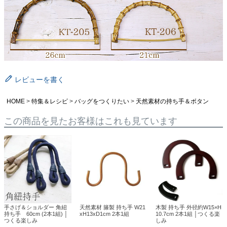
レビューを書く
HOME
特集＆レシピ
バッグをつくりたい
天然素材の持ち手＆ボタン
この商品を見たお客様はこれも見ています
手さげ＆ショルダー 角紐
天然素材 籐製 持ち手 W21
木製 持ち手 外径約W15×H
持ち手 60cm (2本1組) │
xH13xD1cm 2本1組
10.7cm 2本1組 │つくる楽
つくる楽しみ
しみ