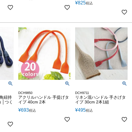
¥
825
税込
DCH9850
DCH9711
 角紐持
アクリルハンドル 手提げタ
リネン混ハンドル 手さげタ
) │つく
イプ 40cm 2本
イプ 30cm 2本1組
¥
693
¥
495
税込
税込