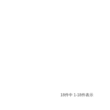
18
件中
1
-
18
件表示