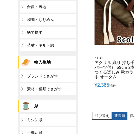
合皮・裏地
和調・ちりめん
柄で探す
芯材・キルト綿
KT-42
輸入生地
アクリル 織り 持ち
パーツ付） 59cm 2本
つくる楽しみ 秋カ
ブランドでさがす
手 オータム
¥
2,365
税込
素材・種類でさがす
糸
並び替え
新着順
価
ミシン糸
手縫い糸