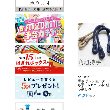
DCH9710
手さげ＆ショルダー
ち手 60cm (2本1組
る楽しみ
¥
1,210
税込