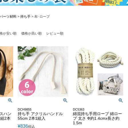
パーツ材料
持ち手
布･ロープ
格が安い順
価格が高い順
レビュー順
DCH9855
DC5363
クスハン
持ち手 アクリルハンドル
綿混持ち手用ロープ 綿ロー
1組2本
55cm 2本1組入
プ 太さ Ф約1.4cmx長さ約
1.5m
¥
836
税込