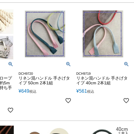
DCH9720
DCH9719
綿ロープ
リネン混ハンドル 手さげタ
リネン混ハンドル 手さげタ
さ約5m
イプ 50cm 2本1組
イプ 40cm 2本1組
ち持ち手
¥
649
¥
561
税込
税込