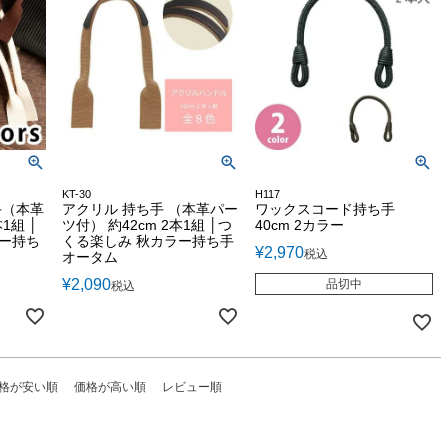
KT-30
H117
手（本革
アクリル 持ち手 （本革パー
ワックスコード持ち手
1組 │
ツ付） 約42cm 2本1組 │つ
40cm 2カラー
ラー持ち
くる楽しみ 秋カラー持ち手
¥
2,970
税込
オータム
¥
2,090
品切中
税込
格が安い順
価格が高い順
レビュー順