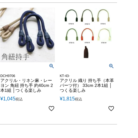
DCH9706
KT-43-
アクリル・リネン麻・レー
アクリル 織り 持ち手（本革
ヨン 角紐 持ち手 約40cm 2
パーツ付） 33cm 2本1組 │
本1組 │つくる楽しみ
つくる楽しみ
¥
1,045
¥
1,815
税込
税込