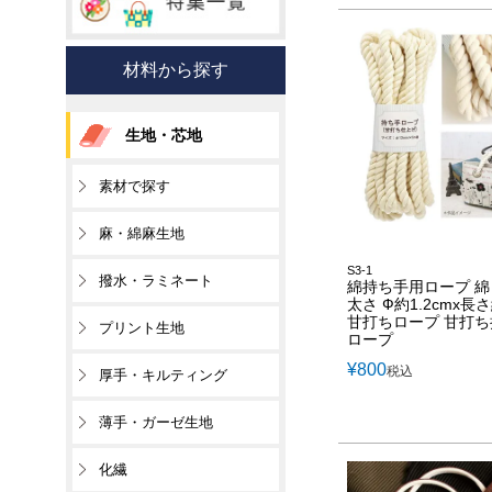
材料から探す
生地・芯地
素材で探す
麻・綿麻生地
S3-1
撥水・ラミネート
綿持ち手用ロープ 
太さ Ф約1.2cmx長
甘打ちロープ 甘打
プリント生地
ロープ
¥
800
税込
厚手・キルティング
薄手・ガーゼ生地
化繊