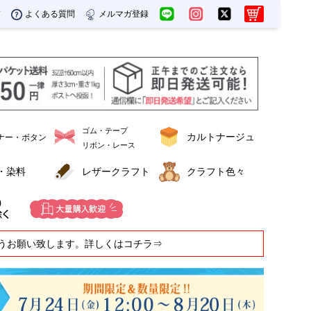
ド
よくある質問
メルマガ登録
ゴム・テープ
カルトナージュ
ナー・ボタン
リボン・レース
・染料
レザークラフト
クラフト色々
うお願い致します。詳しくはコチラ⇒