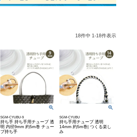
18
件中
1
-
18
件表示
SGM-CYUBU-9
SGM-CYUBU
持ち手 持ち手用チューブ 透
持ち手用チューブ 透明
明 内径9mm 約5m巻 チュー
14mm 約5m巻| つくる楽し
ブ持ち手
み