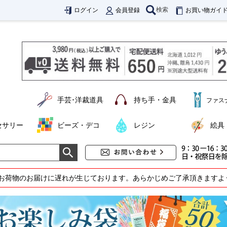
検索
ログイン
会員登録
お買い物ガイ
手芸･洋裁道具
持ち手・金具
ファス
セサリー
ビーズ・デコ
レジン
絵具
お荷物のお届けに遅れが生じております。あらかじめご了承頂きますよ