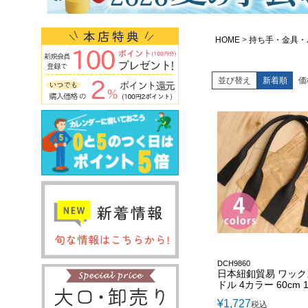
HOME
持ち手・金具・
並び替え
新着順
価
DCH9860
日本紐釦貿易 ワッ
ドル 4カラー 60cm 
¥
1,727
税込