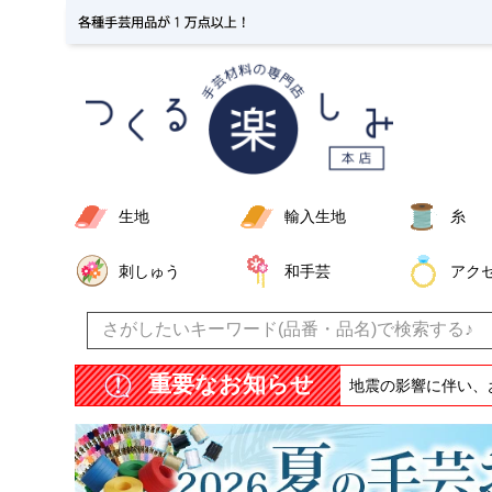
生地
輸入生地
糸
刺しゅう
和手芸
アク
重要なお知らせ
地震の影響に伴い、