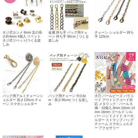
ネジ式カシメ 6mm 足の長
金属 持ち手 バッグ用チェ
チェーン ショルダー 持ち
さ約4mm 4個入 リベット
ーン 持ち手 90cm │つくる
手 120cm
ネジ式リベット|つくる楽
楽しみ
しみ
バッグ用アルミチェーンシ
バッグ用チェーン 巾0.6c
大穴 パールビーズ パラコ
ョルダー 長さ120cm チェ
m・長さ36cm| つくる楽し
ード アウトドアコード対
ーン スマホショルダー
み
応 メタリック・パール 5
個・10個入 8mm 10mm 14
mm 16mm ゴールド シル
バー ハンドメイド キーホ
ルダー ストラップ バッグ
チャーム スマホショルダ
ー アクセサリー