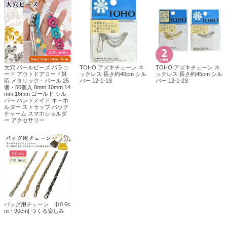
大穴 パールビーズ パラコ
TOHO アズキチェーン ネ
TOHO アズキチェーン ネ
ード アウトドアコード対
ックレス 長さ約40cm シル
ックレス 長さ約45cm シル
応 メタリック・パール 25
バー 12-1-1S
バー 12-1-2S
個・50個入 8mm 10mm 14
mm 16mm ゴールド シル
バー ハンドメイド キーホ
ルダー ストラップ バッグ
チャーム スマホショルダ
ー アクセサリー
バッグ用チェーン 巾0.6c
m・90cm| つくる楽しみ