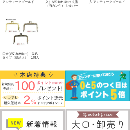
アンティークゴールド
入）/W21xH10cm 丸型
入 アンティークゴールド
（両カン付） シルバー
口金(W7.8xH6cm) 差込
タイプ（紙紐入） 1個入