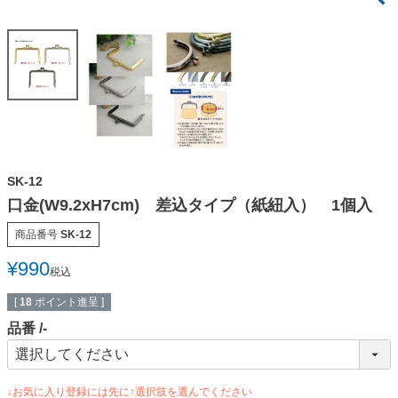
SK-12
口金(W9.2xH7cm) 差込タイプ（紙紐入） 1個入
商品番号
SK-12
¥
990
税込
[
18
ポイント進呈 ]
品番
-