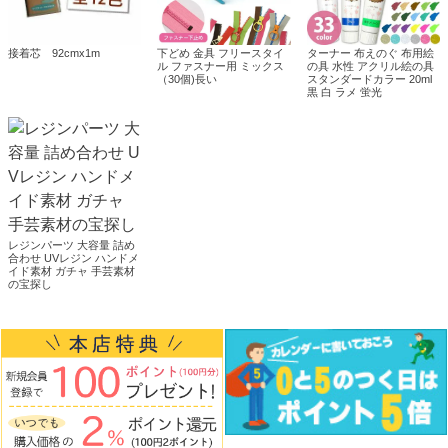
接着芯 92cmx1m
下どめ 金具 フリースタイ
ターナー 布えのぐ 布用絵
ル ファスナー用 ミックス
の具 水性 アクリル絵の具
（30個)長い
スタンダードカラー 20ml
黒 白 ラメ 蛍光
レジンパーツ 大容量 詰め
合わせ UVレジン ハンドメ
イド素材 ガチャ 手芸素材
の宝探し