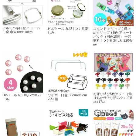
アルミバネ口金 ニューム
ピルケース 丸型 | つくる楽
スタンド クリップ ( 仮止
口金 巾W18xH10cm
しみ
めクリップ ) 6色 アソート
パック（同色10個） 手芸
材料 | つくる楽しみ 2204vi
ny
お守り結び5色セット（飾
UVパール 6,8,10,12mm パ
ワイヤー口金 38cm×10cm
り結び仕上り済み☆） 2.5
ール
2本1組
㎝x17㎝