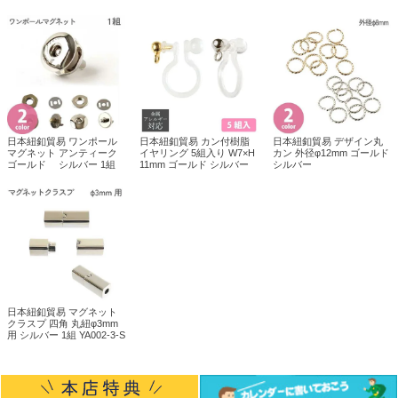
日本紐釦貿易 ワンポール
日本紐釦貿易 カン付樹脂
日本紐釦貿易 デザイン丸
マグネット アンティーク
イヤリング 5組入り W7×H
カン 外径φ12mm ゴールド
ゴールド シルバー 1組
11mm ゴールド シルバー
シルバー
日本紐釦貿易 マグネット
クラスプ 四角 丸紐φ3mm
用 シルバー 1組 YA002-3-S