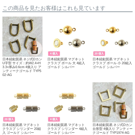
この商品を見たお客様はこれも見ています
日本紐釦貿易 ネジ式Dカン
日本紐釦貿易 マグネット
日本紐釦貿易 マグネット
U字型 サイズ：約W2.4×H
クラスプ ボール 大 4組入
クラスプ ボール 小 20組入
3.3×厚み0.6cm 4個入り ア
ゴールド シルバー
ゴールド シルバー
ンティークゴールド TYP5
02-AG
日本紐釦貿易 マグネット
日本紐釦貿易 マグネット
日本紐釦貿易 ネジ式Dカン
クラスプ シリンダー 20組
クラスプ シリンダー 4組入
台形型 4個入り アンティー
入 ゴールド シルバー
ゴールド シルバー
クゴールド TYP1974-AG