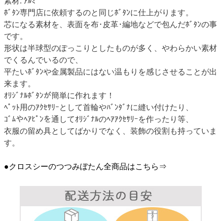
素材: ｱﾙﾐ
ﾎﾞﾀﾝ専門店に依頼するのと同じﾎﾞﾀﾝに仕上がります。
芯になる素材を、表面を布･皮革･編地などで包んだﾎﾞﾀﾝの事
です。
形状は半球型のぽっこりとしたものが多く、やわらかい素材
でくるんでいるので、
平たいﾎﾞﾀﾝや金属製品にはない温もりを感じさせることが出
来ます。
ｵﾘｼﾞﾅﾙﾎﾞﾀﾝが簡単に作れます！
ﾍﾟｯﾄ用のｱｸｾｻﾘｰとして首輪やﾊﾞﾝﾀﾞﾅに縫い付けたり、
ｺﾞﾑやﾍｱﾋﾟﾝを通してｵﾘｼﾞﾅﾙのﾍｱｱｸｾｻﾘｰを作ったり等、
衣服の留め具としてばかりでなく、装飾の役割も持っていま
す。
●クロスシーのつつみぼたん全商品はこちら⇒