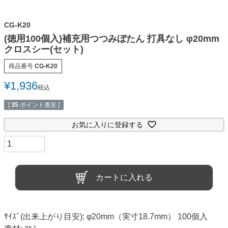
CG-K20
(徳用100個入)補充用つつみぼたん 打具なし φ20mm
クロスシー(セット)
商品番号
CG-K20
¥
1,936
税込
[
35
ポイント進呈 ]
お気に入りに登録する
カートに入れる
ｻｲｽﾞ(出来上がり目安): φ20mm（実寸18.7mm） 100個入