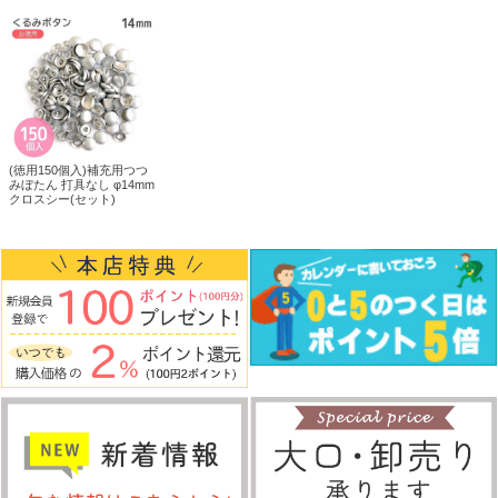
(徳用150個入)補充用つつ
みぼたん 打具なし φ14mm
クロスシー(セット)