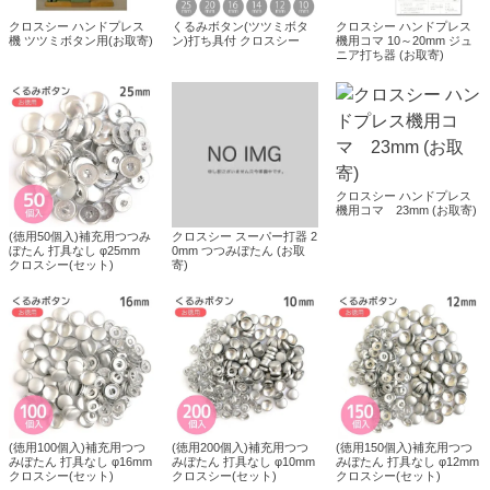
クロスシー ハンドプレス
くるみボタン(ツツミボタ
クロスシー ハンドプレス
機 ツツミボタン用(お取寄)
ン)打ち具付 クロスシー
機用コマ 10～20mm ジュ
ニア打ち器 (お取寄)
クロスシー ハンドプレス
機用コマ 23mm (お取寄)
(徳用50個入)補充用つつみ
クロスシー スーパー打器 2
ぼたん 打具なし φ25mm
0mm つつみぼたん (お取
クロスシー(セット)
寄)
(徳用100個入)補充用つつ
(徳用200個入)補充用つつ
(徳用150個入)補充用つつ
みぼたん 打具なし φ16mm
みぼたん 打具なし φ10mm
みぼたん 打具なし φ12mm
クロスシー(セット)
クロスシー(セット)
クロスシー(セット)