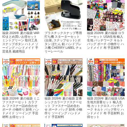
福袋 2026年 夏の福袋 VAR
プラスチックスナップ専用
福袋 2026年 夏の福袋 ロラ
IOまとめ買いお得セット
打ち機 スターターセット
リーセット USA生地 輸入
ミントグリーン 取付工具
(台座､スナップセット) ボ
生地 パッチワーク キルト
スナップボタン ハトメ ソ
タン ぼたん 釦 ハンドプレ
バッグ ポーチ 小物作り ハ
ーイング ハンドメイド 手
ス機 CHERRY LABEL チェ
ンドメイド 布 手芸材料
芸道具 裁縫用品
リーレーベル
福袋 2026年 夏の福袋 ミニ
福袋 2026年 夏の福袋 定番
福袋 2026年 夏の福袋 USA
ファスナーセット カラフ
シックカラーファスナーセ
生地大容量セット 輸入生
ル ファスナー詰め合わせ
ット ファスナー詰め合わ
地 カットクロス パッチワ
ポーチ 小物作り 財布 ハン
せ ポーチ バッグ 財布 小物
ーク キルト バッグ作り ハ
ドメイド ソーイング 手芸
作り ソーイング ハンドメ
ンドメイド 布 手芸材料 お
材料 お得セット
イド 手芸材料
得セット