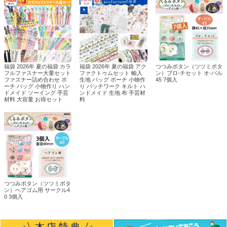
福袋 2026年 夏の福袋 カラ
福袋 2026年 夏の福袋 アク
つつみボタン（ツツミボタ
フルファスナー大量セット
ファクトゥムセット 輸入
ン）ブロ-チセット オ-バル
ファスナー詰め合わせ ポ
生地 バッグ ポーチ 小物作
45 7個入
ーチ バッグ 小物作り ハン
り パッチワーク キルト ハ
ドメイド ソーイング 手芸
ンドメイド 生地 布 手芸材
材料 大容量 お得セット
料
つつみボタン（ツツミボタ
ン）ヘアゴム用 サークル4
0 3個入