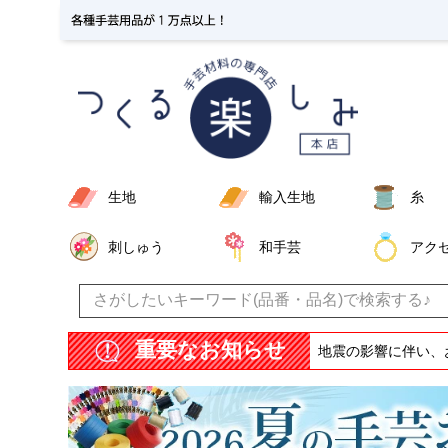
生地
輸入生地
糸
刺しゅう
和手芸
アク
重要なお知らせ
地震の影響に伴い、