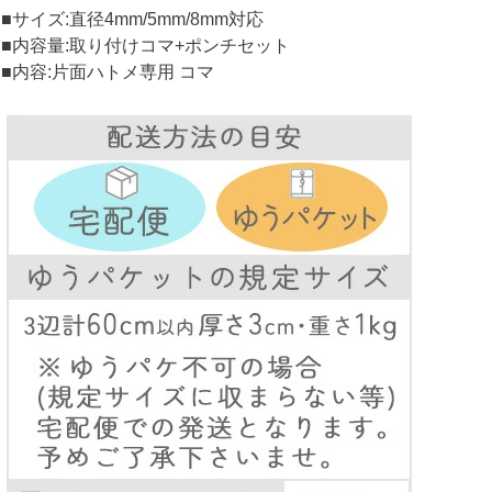
■サイズ:直径4mm/5mm/8mm対応
■内容量:取り付けコマ+ポンチセット
■内容:片面ハトメ専用 コマ