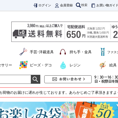
検索
ログイン
会員登録
お買い物ガイ
手芸･洋裁道具
持ち手・金具
ファス
セサリー
ビーズ・デコ
レジン
絵具
お荷物のお届けに遅れが生じております。あらかじめご了承頂きますよ