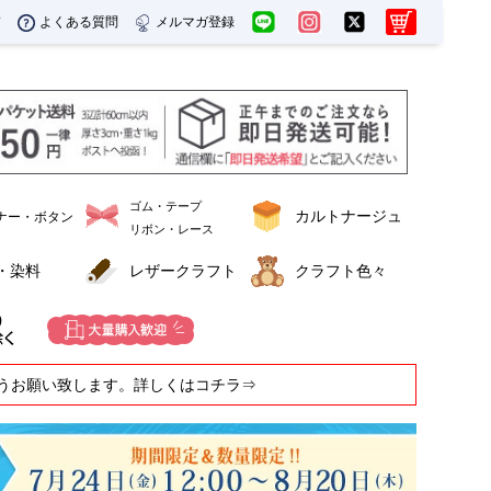
ド
よくある質問
メルマガ登録
ゴム・テープ
カルトナージュ
ナー・ボタン
リボン・レース
・染料
レザークラフト
クラフト色々
うお願い致します。詳しくはコチラ⇒