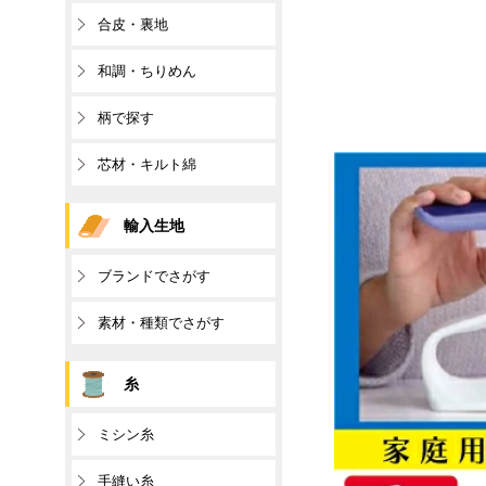
合皮・裏地
和調・ちりめん
柄で探す
芯材・キルト綿
輸入生地
ブランドでさがす
素材・種類でさがす
糸
ミシン糸
手縫い糸