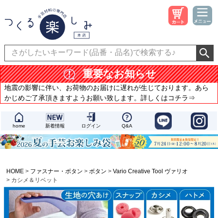
重要なお知らせ
地震の影響に伴い、お荷物のお届けに遅れが生じております。あら
かじめご了承頂きますようお願い致します。詳しくはコチラ⇒
home
新着情報
ログイン
Q&A
HOME
ファスナー・ボタン
ボタン
Vario Creative Tool ヴァリオ
カシメ＆リベット