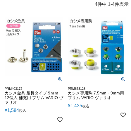
4
件中
1
-
4
件表示
PRM403172
PRM673128
カシメ金具 足長タイプ 9ｍｍ
カシメ専用駒 7.5mm・9mm用
12個入 補充用 プリム VARIO ヴ
プリム VARIO ヴァリオ
ァリオ
¥
1,435
税込
¥
1,584
税込