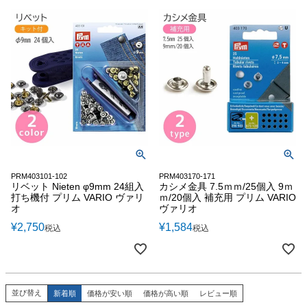
PRM403101-102
PRM403170-171
リベット Nieten φ9mm 24組入
カシメ金具 7.5ｍｍ/25個入 9ｍ
打ち機付 プリム VARIO ヴァリ
ｍ/20個入 補充用 プリム VARIO
オ
ヴァリオ
¥
2,750
¥
1,584
税込
税込
並び替え
新着順
価格が安い順
価格が高い順
レビュー順