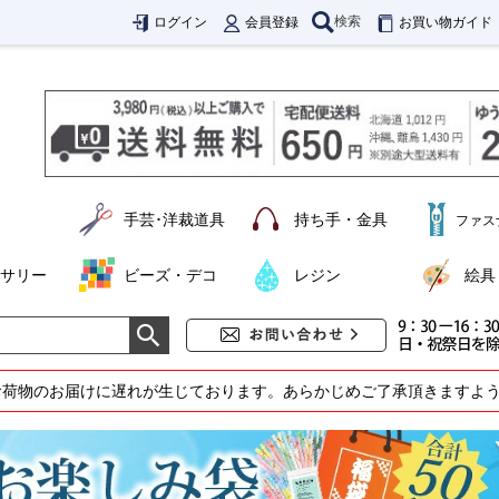
検索
ログイン
会員登録
お買い物ガイド
手芸･洋裁道具
持ち手・金具
ファス
サリー
ビーズ・デコ
レジン
絵具
お荷物のお届けに遅れが生じております。あらかじめご了承頂きますよ