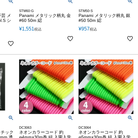
STM60-G
STM50-S
手芸 メ
Panami メタリック柄丸 金
Panami メタリック柄丸 銀
.S シ
#60 50m 綛
#50 50m 綛
¥
1,551
¥
957
税込
税込
DC3063
DC3064
スチック
ネオンカラーコード 約
ネオンカラーコード 約
5mm 透
φ4mm×30m巻 紐 入園入学
φ5mm×30m巻 紐 入園入学