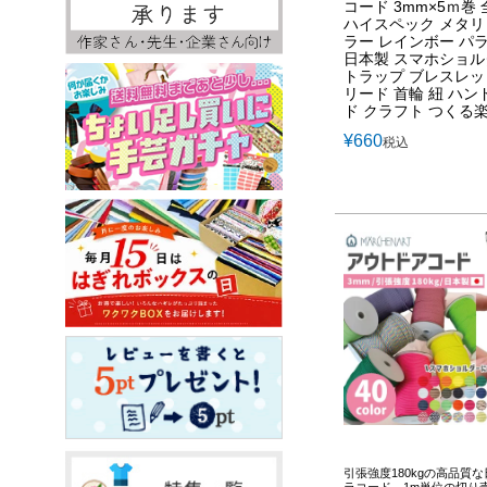
コード 3mm×5ｍ巻 
ハイスペック メタ
ラー レインボー パ
日本製 スマホショル
トラップ ブレスレッ
リード 首輪 紐 ハン
ド クラフト つくる
¥
660
税込
引張強度180kgの高品質
ラコード。1m単位の切り