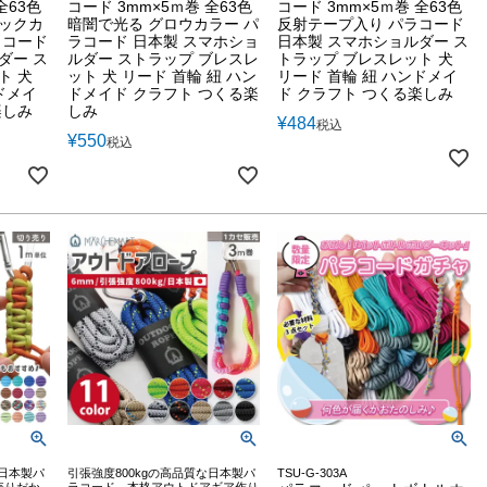
全63色
コード 3mm×5ｍ巻 全63色
コード 3mm×5ｍ巻 全63色
リックカ
暗闇で光る グロウカラー パ
反射テープ入り パラコード
ラコード
ラコード 日本製 スマホショ
日本製 スマホショルダー ス
ダー ス
ルダー ストラップ ブレスレ
トラップ ブレスレット 犬
ト 犬
ット 犬 リード 首輪 紐 ハン
リード 首輪 紐 ハンドメイ
ドメイ
ドメイド クラフト つくる楽
ド クラフト つくる楽しみ
楽しみ
しみ
¥
484
税込
¥
550
税込
な日本製パ
引張強度800kgの高品質な日本製パ
TSU-G-303A
売りだか
ラコード。本格アウトドアギア作り