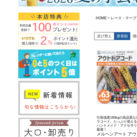
HOME
レース・テープ
並び替え
新着順
価
引張強度180kgの高品質
ラコード。たっぷり使える
ハンドメイド・アクセサリ
最適！
メルヘンアート ア