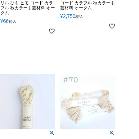
リル ひも ヒモ コード カラ
コード カラフル 秋カラー手
フル 秋カラー手芸材料 オー
芸材料 オータム
タム
¥
2,750
税込
¥
66
税込