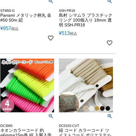
STM50-G
SSH-PR18
Panami メタリック柄丸 金
島村 シマムラ プラスチック
#50 50m 綛
リング 100個入り 18mm 透
明 SSH-PR18
¥
957
税込
¥
513
税込
DC3065
DC0153-CUT
ネオンカラーコード 約
紐 コード カラーコード ツ
φ6mm×15m巻 紐 入園入学
イストコード ポリエステル