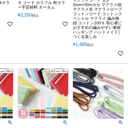
秋カラ
モ コード カラフル 秋カラ
3mm×30mカセ マクラメ紐
ー手芸材料 オータム
マクラメ糸 マクラメロープ
コットンコード コットンス
¥
2,200
税込
ペシャル マクラメ 編み物
紐 コットン100％ 初心者に
おすすめの編みやすい素材
ハンギング ハンドメイド│
つくる楽しみ
¥
1,485
税込