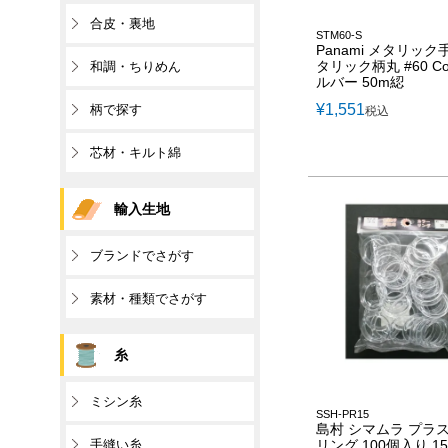
合皮・裏地
STM60-S
Panami メタリック
タリック柄丸 #60 Col
和調・ちりめん
ルバー 50m綛
¥
1,551
柄で探す
税込
芯材・キルト綿
輸入生地
ブランドでさがす
素材・種類でさがす
糸
ミシン糸
SSH-PR15
島村 シマムラ プラ
手縫い糸
リング 100個入り 1