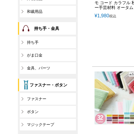
モ コード カラフル 
ー手芸材料 オータム
和裁用品
¥
1,980
税込
持ち手・金具
持ち手
がま口金
金具、パーツ
ファスナー・ボタン
ファスナー
ボタン
マジックテープ