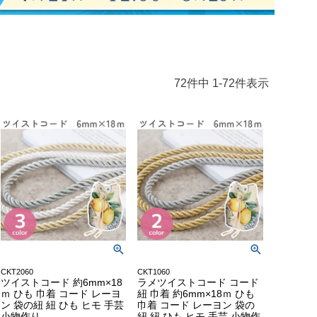
72
件中
1
-
72
件表示
CKT2060
CKT1060
ツイストコード 約6mm×18
ラメツイストコード コード
ｍ ひも 巾着 コード レーヨ
紐 巾着 約6mm×18ｍ ひも
ン 袋の紐 紐 ひも ヒモ 手芸
巾着 コード レーヨン 袋の
小物作り
紐 紐 ひも ヒモ 手芸 小物作