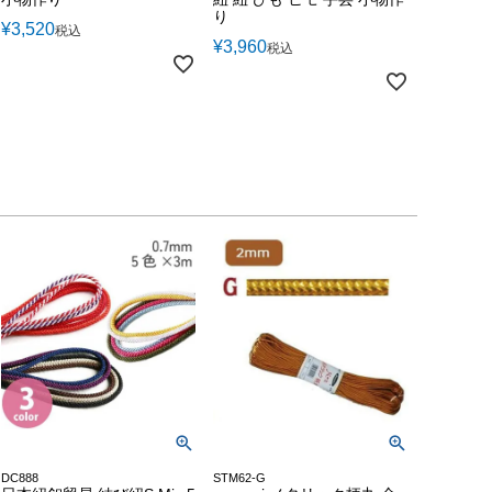
り
¥
3,520
税込
¥
3,960
税込
DC888
STM62-G