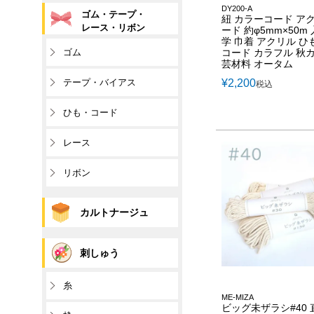
DY200-A
ゴム・テープ・
紐 カラーコード ア
レース・リボン
ード 約φ5mm×50m
学 巾着 アクリル ひ
ゴム
コード カラフル 秋
芸材料 オータム
テープ・バイアス
¥
2,200
税込
ひも・コード
レース
リボン
カルトナージュ
刺しゅう
糸
ME-MIZA
ビッグ未ザラシ#40 