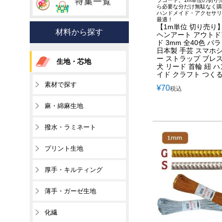
ら必要な分だけ無駄なく購
ハンドメイド・アクセサリ
最適！
【1m単位 切り売り
材料から探す
ヘンアート アウト
ド 3mm 全40色 パ
日本製 手芸 スマホ
ー ストラップ ブレ
生地・芯地
犬 リード 首輪 紐 
イド クラフト つく
素材で探す
¥
70
税込
麻・綿麻生地
撥水・ラミネート
プリント生地
厚手・キルティング
薄手・ガーゼ生地
化繊