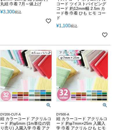
丸紐 巾着 7月～値上げ
コード ツイストパイピング
コード 約12mm幅 2.5m カ
¥
3,300
税込
ード巻 巾着 ひも ヒモ コー
ド
¥
1,100
税込
DY200-CUT-A
DY500-A
紐 カラーコード アクリルコ
紐 カラーコード アクリルコ
ード 約φ5mm (1m単位の切
ード 約φ7mm×25m 入園入
り売り) 入園入学 巾着 アク
学 巾着 アクリル ひも ヒモ