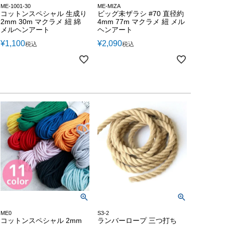
ME-1001-30
ME-MIZA
コットンスペシャル 生成り
ビッグ未ザラシ #70 直径約
2mm 30m マクラメ 紐 綿
4mm 77m マクラメ 紐 メル
メルヘンアート
ヘンアート
¥
1,100
¥
2,090
税込
税込
ME0
S3-2
コットンスペシャル 2mm
ランバーロープ 三つ打ち