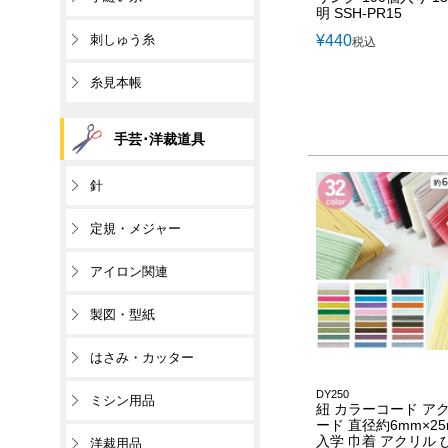
明 SSH-PR15
刺しゅう糸
¥
440
税込
糸見本帳
手芸･洋裁道具
針
定規・メジャー
アイロン関連
製図・型紙
はさみ・カッター
DY250
ミシン用品
紐 カラーコード ア
ード 直径約6mm×25
入学 巾着 アクリル 
洋裁用品