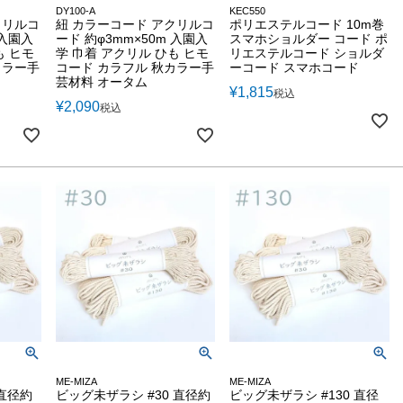
DY100-A
KEC550
クリルコ
紐 カラーコード アクリルコ
ポリエステルコード 10m巻
 入園入
ード 約φ3mm×50m 入園入
スマホショルダー コード ポ
も ヒモ
学 巾着 アクリル ひも ヒモ
リエステルコード ショルダ
カラー手
コード カラフル 秋カラー手
ーコード スマホコード
芸材料 オータム
¥
1,815
税込
¥
2,090
税込
ME-MIZA
ME-MIZA
直径約
ビッグ未ザラシ #30 直径約
ビッグ未ザラシ #130 直径