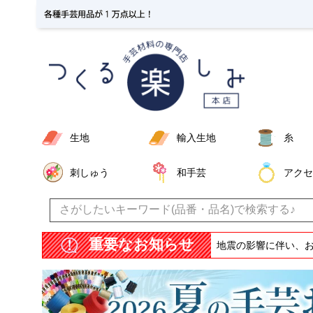
生地
輸入生地
糸
刺しゅう
和手芸
アクセ
重要なお知らせ
地震の影響に伴い、