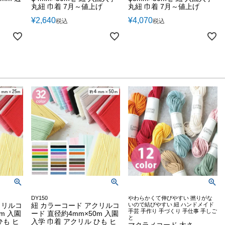
丸紐 巾着 7月～値上げ
丸紐 巾着 7月～値上げ
¥
2,640
¥
4,070
税込
税込
DY150
やわらかくて伸びやすい 撚りがな
クリルコ
紐 カラーコード アクリルコ
いので結びやすい 紐 ハンドメイド
手芸 手作り 手づくり 手仕事 手しご
m 入園
ード 直径約4mm×50m 入園
と
ひも ヒ
入学 巾着 アクリル ひも ヒ
マクラメコード 太さ