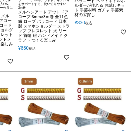
パラコード ペットボトルホ
入OK。
をサポートする、使い切りやすい
ルダーが作れる お試しキッ
ー作りに
3m巻
ト 手芸材料 ガチャ 手芸素
メルヘンアート アウトドア
材の宝探し
】メル
ロープ 6mm×3ｍ巻 全11色
ドアコー
紐 ロープ パラコード 日本
¥
330
税込
ラコード
製 スマホショルダー ストラ
ショルダ
ップ ブレスレット 犬 リー
スレット
ド 首輪 紐 ハンドメイド ク
ハンドメ
ラフト つくる楽しみ
る楽しみ
¥
660
税込