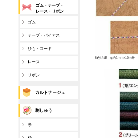
ゴム・テープ・
レース・リボン
ゴム
テープ・バイアス
ひも・コード
6色組紐 φ約1mm×10m巻
レース
リボン
カルトナージュ
刺しゅう
糸
枠