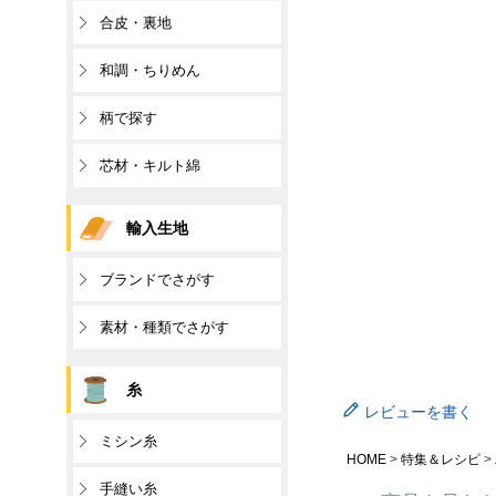
合皮・裏地
和調・ちりめん
柄で探す
芯材・キルト綿
輸入生地
ブランドでさがす
素材・種類でさがす
糸
レビューを書く
ミシン糸
HOME
特集＆レシピ
手縫い糸