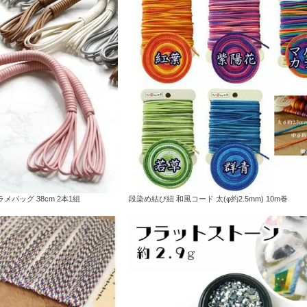
バッグ 38cm 2本1組
段染め結び紐 和風コード 太(φ約2.5mm) 10m巻