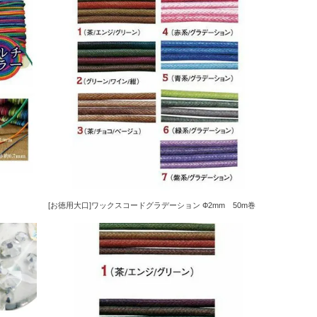
[お徳用大口]ワックスコードグラデーション Ф2mm 50m巻