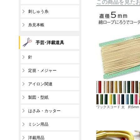
この商品を見た
刺しゅう糸
糸見本帳
手芸･洋裁道具
針
定規・メジャー
アイロン関連
製図・型紙
ワックスコード 太 約5mm 
はさみ・カッター
ミシン用品
洋裁用品