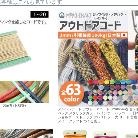
お客様はこれも見ています
30m巻 (お取寄)
メルヘンアート アウトドアコード 3mm×5ｍ巻 全63
ペック メタリックカラー レインボー パラコード 日
ショルダー ストラップ ブレスレット 犬 リード 首輪
メイド クラフト つくる楽し