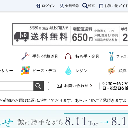
検索
ログイン
会員登録
お買い物ガイ
手芸･洋裁道具
持ち手・金具
ファス
セサリー
ビーズ・デコ
レジン
絵具
お荷物のお届けに遅れが生じております。あらかじめご了承頂きますよ