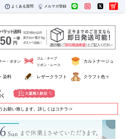
ド
よくある質問
メルマガ登録
ゴム・テープ
カルトナージュ
ナー・ボタン
リボン・レース
・染料
レザークラフト
クラフト色々
うお願い致します。詳しくはコチラ⇒