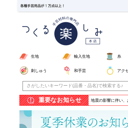
生地
輸入生地
糸
刺しゅう
和手芸
アク
重要なお知らせ
地震の影響に伴い、