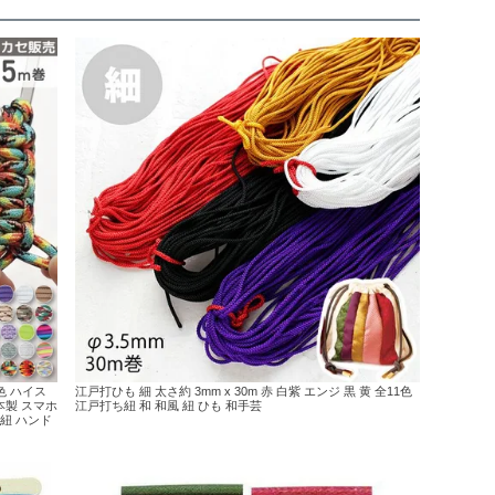
色 ハイス
江戸打ひも 細 太さ約 3mm x 30m 赤 白紫 エンジ 黒 黄 全11色
本製 スマホ
江戸打ち紐 和 和風 紐 ひも 和手芸
 紐 ハンド