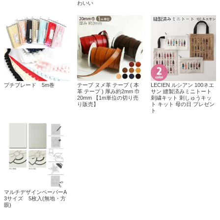
わいい
プチブレード 5m巻
テープ ヌメ革 テープ ( 本
LECIEN ルシアン 100ネエ
革 テープ ) 厚み約2mm 巾
サン 縫製済みミニトート
20mm 【1m単位の切り売
刺繍キット 刺しゅうキッ
り販売】
ト キット 母の日 プレゼン
ト
マルチデザインペーパーA
3サイズ 5枚入(無地・方
眼)