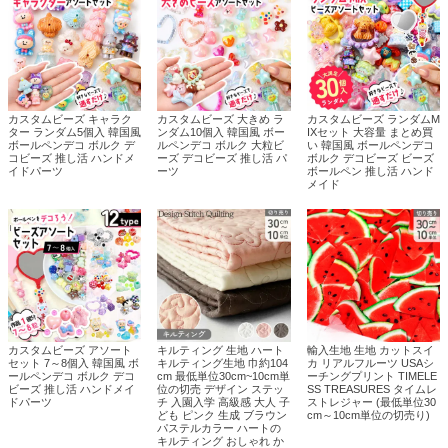
カスタムビーズ キャラク
カスタムビーズ 大きめ ラ
カスタムビーズ ランダムM
ター ランダム5個入 韓国風
ンダム10個入 韓国風 ボー
IXセット 大容量 まとめ買
ボールペンデコ ボルク デ
ルペンデコ ボルク 大粒ビ
い 韓国風 ボールペンデコ
コビーズ 推し活 ハンドメ
ーズ デコビーズ 推し活 パ
ボルク デコビーズ ビーズ
イドパーツ
ーツ
ボールペン 推し活 ハンド
メイド
カスタムビーズ アソート
キルティング 生地 ハート
輸入生地 生地 カットスイ
セット 7～8個入 韓国風 ボ
キルティング生地 巾約104
カ リアルフルーツ USAシ
ールペンデコ ボルク デコ
cm 最低単位30cm~10cm単
ーチングプリント TIMELE
ビーズ 推し活 ハンドメイ
位の切売 デザイン ステッ
SS TREASURES タイムレ
ドパーツ
チ 入園入学 高級感 大人 子
ストレジャー (最低単位30
ども ピンク 生成 ブラウン
cm～10cm単位の切売り)
パステルカラー ハートの
キルティング おしゃれ か