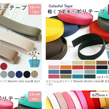
 38mm巾×10m 1mm厚 全14
カラフルなポリテープ 30mm巾×約10m 1.6mm厚 全30色
～17)