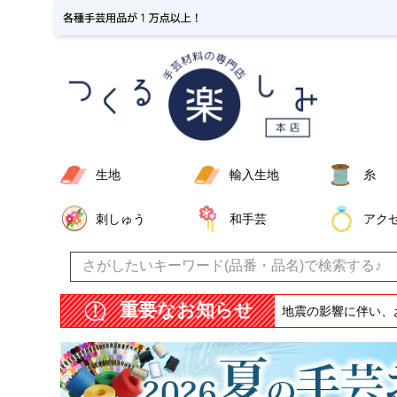
生地
輸入生地
糸
刺しゅう
和手芸
アク
重要なお知らせ
地震の影響に伴い、