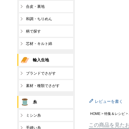
合皮・裏地
和調・ちりめん
柄で探す
芯材・キルト綿
輸入生地
ブランドでさがす
素材・種類でさがす
レビューを書く
糸
HOME
特集＆レシピ
ミシン糸
この商品を見た
手縫い糸