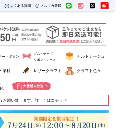
ド
よくある質問
メルマガ登録
ゴム・テープ
カルトナージュ
ナー・ボタン
リボン・レース
・染料
レザークラフト
クラフト色々
うお願い致します。詳しくはコチラ⇒