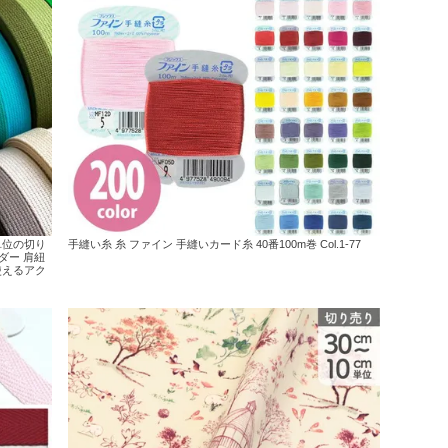
m単位の切り
手縫い糸 糸 ファイン 手縫いカード糸 40番100m巻 Col.1-77
ダー 肩紐
使えるアク