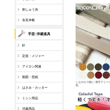
刺しゅう糸
糸見本帳
手芸･洋裁道具
針
定規・メジャー
アイロン関連
製図・型紙
しなやかで軽い 薄手アミーテープ
色
はさみ・カッター
ミシン用品
洋裁用品