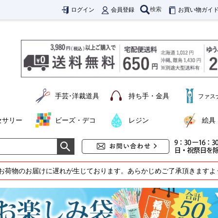
検索
ログイン
会員登録
お買い物ガイ
手芸･洋裁道具
持ち手・金具
ファス
セサリー
ビーズ・デコ
レジン
絵具
お荷物のお届けに遅れが生じております。あらかじめご了承頂きますよ