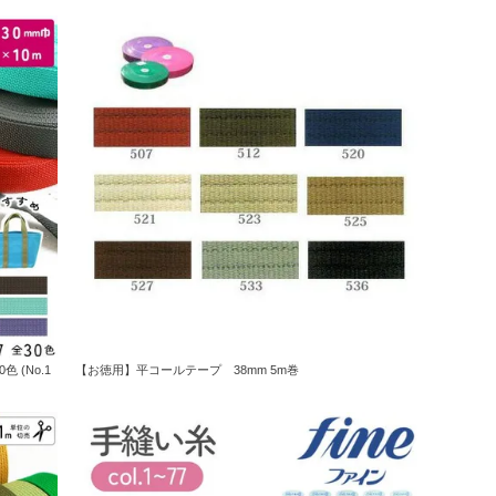
 (No.1
【お徳用】平コールテープ 38mm 5m巻