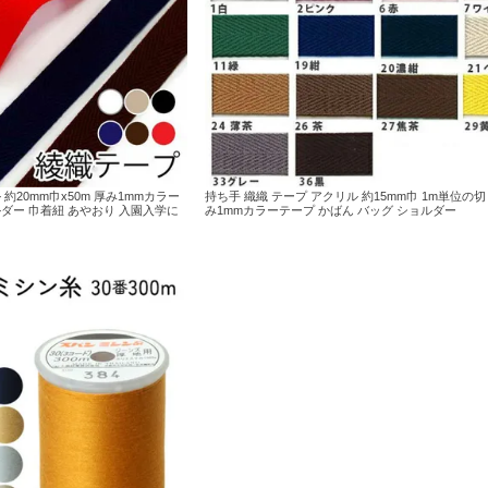
約20mm巾x50m 厚み1mmカラー
持ち手 織織 テープ アクリル 約15mm巾 1m単位の
ルダー 巾着紐 あやおり 入園入学に
み1mmカラーテープ かばん バッグ ショルダー