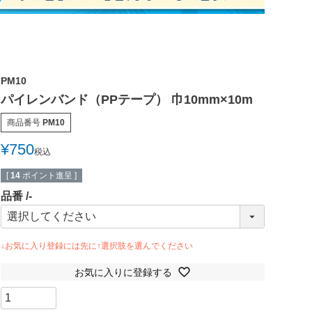
PM10
パイレンバンド（PPテープ） 巾10mm×10m
商品番号
PM10
¥
750
税込
[
14
ポイント進呈 ]
品番
-
お気に入りに登録する