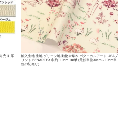
切り売り 厚
輸入生地 生地 グリーン地 動物や草木 ボタニカルアート USAプ
リント BENARTEX 巾約110cm 1m単 (最低単位30cm～10cm単
位の切売り)