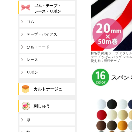
ゴム・テープ・
レース・リボン
ゴム
テープ・バイアス
ひも・コード
持ち手 織織 テープ アクリル 
テープ かばん バッグ ショ
レース
使える巾着紐テープ
リボン
カルトナージュ
刺しゅう
糸