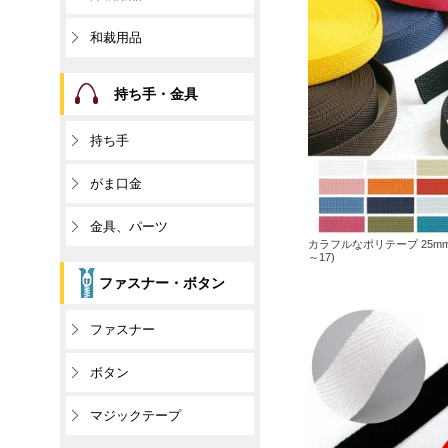
和裁用品
持ち手・金具
持ち手
がま口金
金具、パーツ
カラフルなポリテープ 25mm巾×
～17)
ファスナー・ボタン
ファスナー
ボタン
マジックテープ