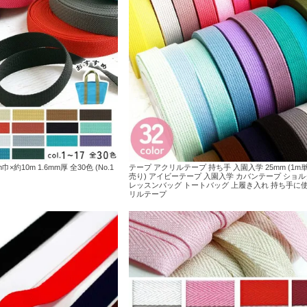
約10m 1.6mm厚 全30色 (No.1
テープ アクリルテープ 持ち手 入園入学 25mm (1
売り) アイビーテープ 入園入学 カバンテープ ショル
レッスンバッグ トートバッグ 上履き入れ 持ち手に
リルテープ