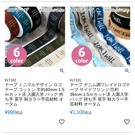
KLT102
KLT101
テープ ミニマルデザイン ロゴ
テープ デニム調フレイドロゴテ
テープ コットン 巾約40mm 1.5
ープ サイドフリンジ 巾約
ｍカット済 入園入学 バッグ 持
36mm 1.5ｍカット済 入園入学
ち手 英字 秋カラー手芸材料 オ
バッグ 持ち手 英字 秋カラー手
ータム
芸材料 オータム
¥
990
¥
1,100
税込
税込