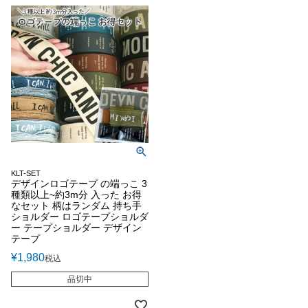
KLT-SET
デザインロゴテープ の端っこ 3
種類以上~約3m分 入った お得
なセット 柄はランダム 持ち手
ショルダー ロゴテープショルダ
ー テープショルダー デザイン
テープ
¥
1,980
税込
品切中