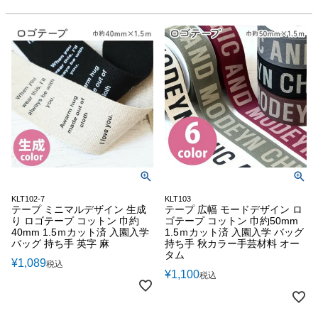
KLT102-7
KLT103
テープ ミニマルデザイン 生成
テープ 広幅 モードデザイン ロ
り ロゴテープ コットン 巾約
ゴテープ コットン 巾約50mm
40mm 1.5ｍカット済 入園入学
1.5ｍカット済 入園入学 バッグ
バッグ 持ち手 英字 麻
持ち手 秋カラー手芸材料 オー
タム
¥
1,089
税込
¥
1,100
税込