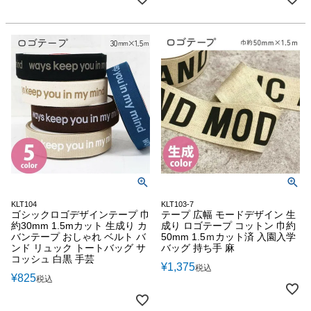
KLT104
KLT103-7
ゴシックロゴデザインテープ 巾
テープ 広幅 モードデザイン 生
約30mm 1.5mカット 生成り カ
成り ロゴテープ コットン 巾約
バンテープ おしゃれ ベルト バ
50mm 1.5ｍカット済 入園入学
ンド リュック トートバッグ サ
バッグ 持ち手 麻
コッシュ 白黒 手芸
¥
1,375
税込
¥
825
税込