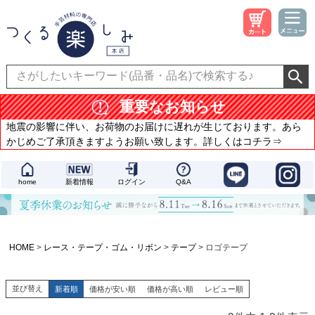
重要なお知らせ
地震の影響に伴い、お荷物のお届けに遅れが生じております。あら
かじめご了承頂きますようお願い致します。詳しくはコチラ⇒
home
新着情報
ログイン
Q&A
HOME
レース・テープ・ゴム・リボン
テープ
ロゴテープ
並び替え
新着順
価格が安い順
価格が高い順
レビュー順