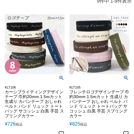
9
件中
1
-
9
件表示
KLT106
KLT105
カーシブライティングデザイン
フレンチロゴデザインテープ 巾
テープ 巾約20mm 1.5mカット
約30mm 1.5mカット 生成り カ
生成り カバンテープ おしゃれ
バンテープ おしゃれ ベルト バ
ベルト バンド リュック トート
ンド リュック トートバッグ サ
バッグ サコッシュ 白黒 手芸 ス
コッシュ 白黒 手芸 スプリング
プリングカラー
カラー
¥
726
¥
825
税込
税込