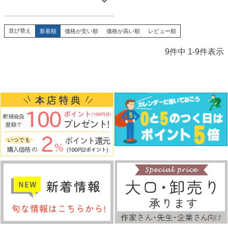
並び替え
新着順
価格が安い順
価格が高い順
レビュー順
9
件中
1
-
9
件表示