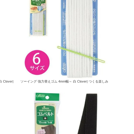
lover|
ソーイング 強力替えゴム 4mm幅～ 白 Clover| つくる楽しみ