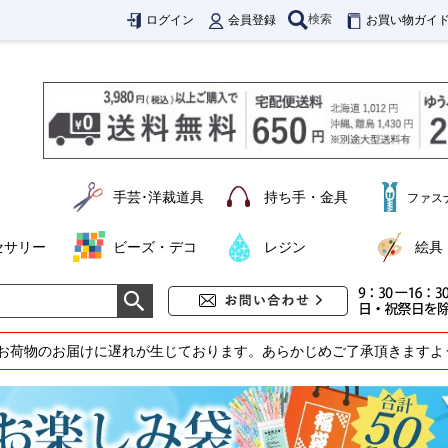
検索
ログイン
会員登録
お買い物ガイ
手芸･洋裁道具
持ち手・金具
ファス
セサリー
ビーズ・デコ
レジン
絵具
お荷物のお届けに遅れが生じております。あらかじめご了承頂きますよ