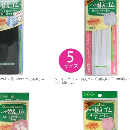
幅～ 黒 Clover| つくる楽しみ
ソーイング ソフト替えゴム 抗菌防臭加工 5mm幅～ 白 C
つくる楽しみ