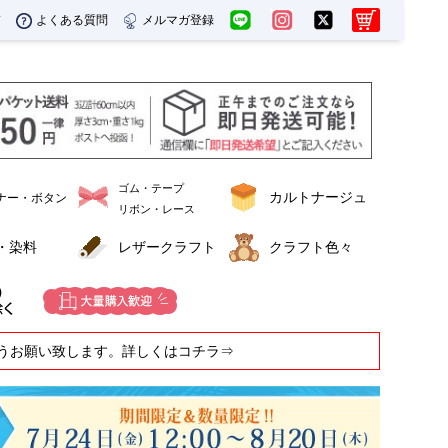
ド
よくある質問
メルマガ登録
ゴム・テープ
カルトナージュ
ナー・ボタン
リボン・レース
・染料
レザークラフト
クラフト色々
うお願い致します。詳しくはコチラ⇒