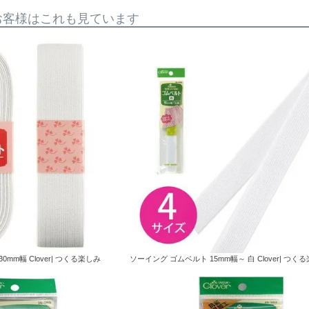
お客様はこれも見ています
mm幅 Clover| つくる楽しみ
ソーイング ゴムベルト 15mm幅～ 白 Clover| つく