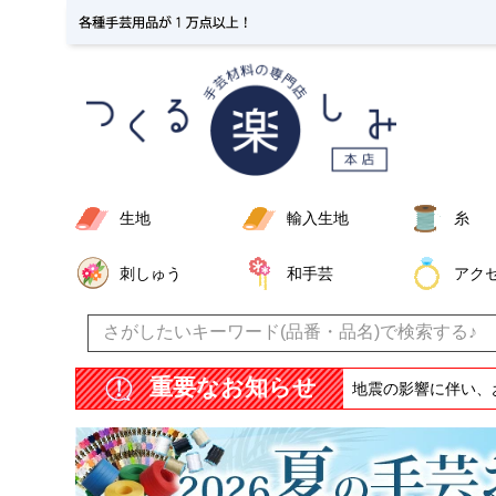
生地
輸入生地
糸
刺しゅう
和手芸
アク
重要なお知らせ
地震の影響に伴い、