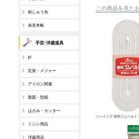
この商品を見た
刺しゅう糸
糸見本帳
手芸･洋裁道具
針
定規・メジャー
アイロン関連
製図・型紙
はさみ・カッター
ソーイング 徳用ゴムベルト 30
ミシン用品
洋裁用品