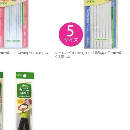
m幅～ 白 Clover| つくる楽しみ
ソーイング 強力替えゴム 抗菌防臭加工 6mm幅～ 白 Clo
くる楽しみ