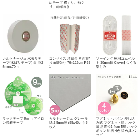
めテープ 襟ぐり、袖ぐ
り、前端向き
カルトナージュ 水張りテ
コンサイス 洋裁台 片面布/
ソーイング 徳用ゴムベル
ープ(水ばりテープ) 白 巾2
片面紙張り 76×122cm R63
ト 30mm幅 Clover| つくる
5mmx70m
1
楽しみ
ラックテープ 9ｍｍ アイロ
カルトナージュ グレー厚
マグネットボタン 差し込
ン接着テープ
紙 2.5mm厚 (55x40cm) 5
み式 マグネット組 ホック
枚入
薄型 直径1.4cm 5組 ホック
ボタン 磁石 4色 留め具 バ
ッグ