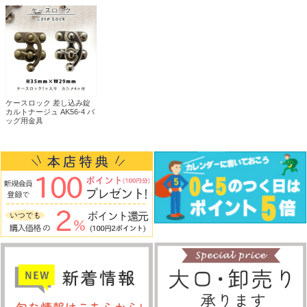
ケースロック 差し込み錠
カルトナージュ AK56-4 バ
ッグ用金具