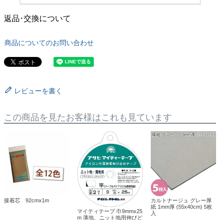
返品･交換について
商品についてのお問い合わせ
レビューを書く
この商品を見たお客様はこれも見ています
接着芯 92cmx1m
カルトナージュ グレー厚
紙 1mm厚 (55x40cm) 5枚
マイティテープ 巾9mmx25
入
m 薄地、ニット地用伸びど