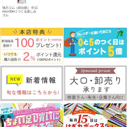
強力ゴム（紺台紙） 巾11
mm×30m | つくる楽しみ
ゴム