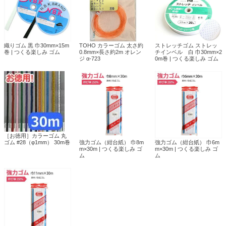
織りゴム 黒 巾30mm×15m
TOHO カラーゴム 太さ約
ストレッチゴム ストレッ
巻 | つくる楽しみ ゴム
0.8mm×長さ約2m オレン
チインベル 白 巾30mm×2
ジ α-723
0m巻 | つくる楽しみ ゴム
［お徳用］カラーゴム 丸
ゴム #28（φ1mm） 30m巻
強力ゴム（紺台紙） 巾8m
強力ゴム（紺台紙） 巾6m
m×30m | つくる楽しみ ゴ
m×30m | つくる楽しみ ゴ
ム
ム