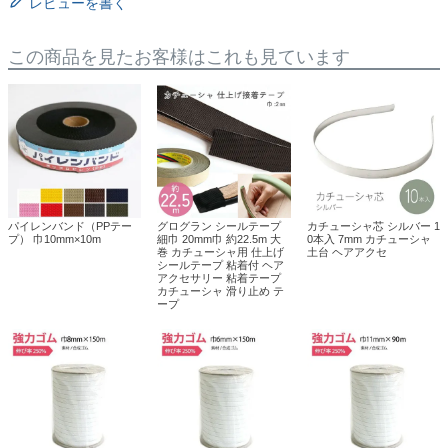
レビューを書く
この商品を見たお客様はこれも見ています
パイレンバンド（PPテー
グログラン シールテープ
カチューシャ芯 シルバー 1
プ） 巾10mm×10m
細巾 20mm巾 約22.5m 大
0本入 7mm カチューシャ
巻 カチューシャ用 仕上げ
土台 ヘアアクセ
シールテープ 粘着付 ヘア
アクセサリー 粘着テープ
カチューシャ 滑り止め テ
ープ