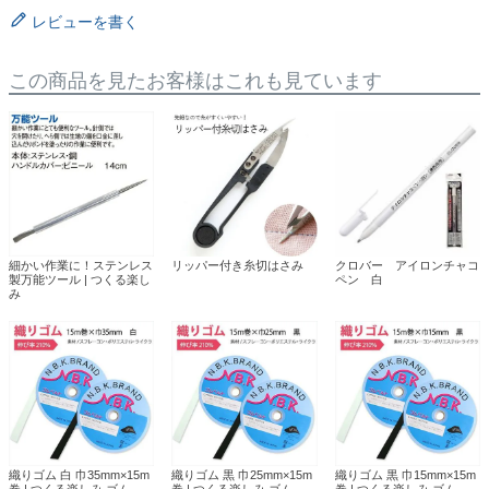
レビューを書く
この商品を見たお客様はこれも見ています
細かい作業に！ステンレス
リッパー付き糸切はさみ
クロバー アイロンチャコ
製万能ツール | つくる楽し
ペン 白
み
織りゴム 白 巾35mm×15m
織りゴム 黒 巾25mm×15m
織りゴム 黒 巾15mm×15m