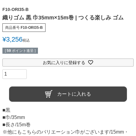
F10-ORI35-B
織りゴム 黒 巾35mm×15m巻 | つくる楽しみ ゴム
商品番号
F10-ORI35-B
¥
3,256
税込
[
59
ポイント進呈 ]
お気に入りに登録する
カートに入れる
■黒
■巾/35mm
■長さ/15m巻
※他にもこちらのバリエーション巾がございます/15mm・