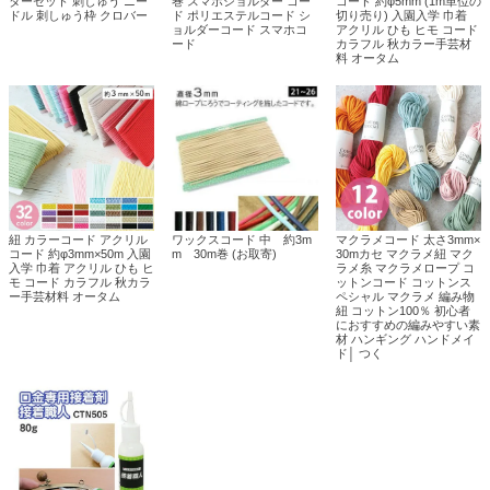
ターセット 刺しゅう ニー
巻 スマホショルダー コー
コード 約φ5mm (1m単位の
ドル 刺しゅう枠 クロバー
ド ポリエステルコード シ
切り売り) 入園入学 巾着
ョルダーコード スマホコ
アクリル ひも ヒモ コード
ード
カラフル 秋カラー手芸材
料 オータム
紐 カラーコード アクリル
ワックスコード 中 約3m
マクラメコード 太さ3mm×
コード 約φ3mm×50m 入園
m 30m巻 (お取寄)
30mカセ マクラメ紐 マク
入学 巾着 アクリル ひも ヒ
ラメ糸 マクラメロープ コ
モ コード カラフル 秋カラ
ットンコード コットンス
ー手芸材料 オータム
ペシャル マクラメ 編み物
紐 コットン100％ 初心者
におすすめの編みやすい素
材 ハンギング ハンドメイ
ド│ つく