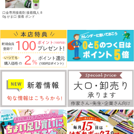
口金専用接着剤 接着職人 8
0g がま口 接着 ボンド