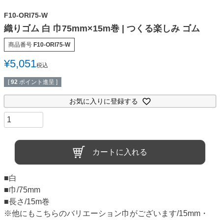
F10-ORI75-W
織りゴム 白 巾75mm×15m巻 | つくる楽しみ ゴム
商品番号
F10-ORI75-W
¥
5,051
税込
[
92
ポイント進呈 ]
お気に入りに登録する
カートに入れる
■白
■巾/75mm
■長さ/15m巻
※他にもこちらのバリエーション巾がございます/15mm・