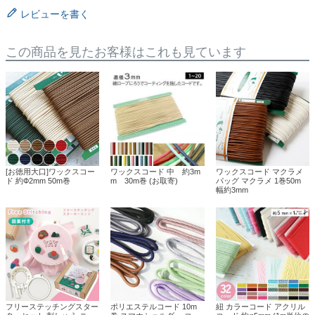
レビューを書く
この商品を見たお客様はこれも見ています
[お徳用大口]ワックスコー
ワックスコード 中 約3m
ワックスコード マクラメ
ド 約Ф2mm 50m巻
m 30m巻 (お取寄)
バッグ マクラメ 1巻50m
幅約3mm
フリーステッチングスター
ポリエステルコード 10m
紐 カラーコード アクリル