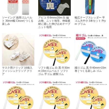
ソーイング 徳用ゴムベル
アピコ 巾9mmx20m 白 編
幅広テープスレッダー 平
ト 30mm幅 Clover| つくる
み物、ニット地等、伸縮素
ゴム大中小 3本セット Pry
楽しみ
材に適した伸び止めテープ
m プリム
ニット地用
マスク用クリップ 16個入
ソフト織ゴム 白 黒 巾30m
織りゴム 黒 巾40mm×15m
フィッシュクリップ クリ
m 15mゴムベルト ソフト
巻 | つくる楽しみ ゴム
ア
ゴム 平ゴム 縫製ゴム