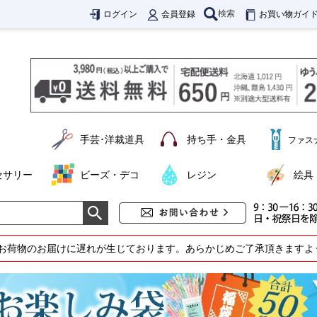
検索
ログイン
会員登録
お買い物ガイ
手芸･洋裁道具
持ち手・金具
ファス
セサリー
ビーズ・デコ
レジン
絵具
お荷物のお届けに遅れが生じております。あらかじめご了承頂きますよ