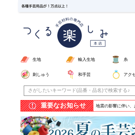
生地
輸入生地
糸
刺しゅう
和手芸
アク
重要なお知らせ
地震の影響に伴い、