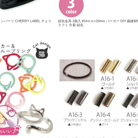
ンパーツ CHERRY LABEL チェリ
紐先金具 2個入 約4ｍｍ×20mm パーカー DIY 裁縫材
ラフト 巾着 紐先