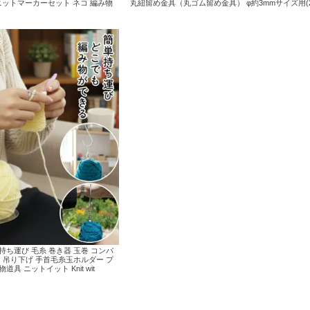
ットマーカーセット ネコ 編み物
丸紐留め金具（丸ゴム留め金具） φ約3mmサイズ用(2
持ち運び 毛糸 巻き器 玉巻 コンパ
ー 吊り下げ 手首毛糸玉ホルダー プ
具 ニットイット Knit wit