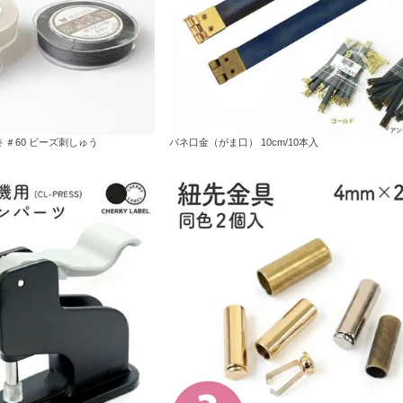
巻 ＃60 ビーズ刺しゅう
バネ口金（がま口） 10cm/10本入