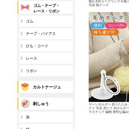
猫かぎ針ループリング＆猫ニ
毛糸 猫グッズ
ゴム・テープ・
レース・リボン
ゴム
テープ・バイアス
ひも・コード
レース
リボン
カルトナージュ
刺しゅう
ヤーンホルダー 折りたたみ 
クト 毛糸 糸たて 糸ホルダ
ラスチック 編物 便利な編み物道
糸