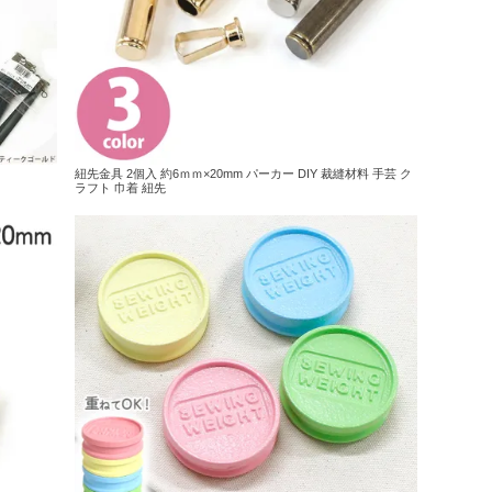
紐先金具 2個入 約6ｍｍ×20mm パーカー DIY 裁縫材料 手芸 ク
ラフト 巾着 紐先