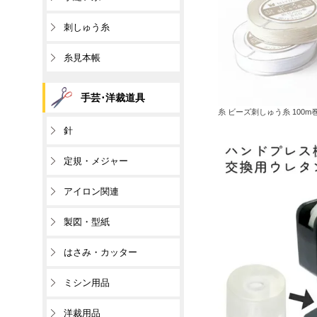
刺しゅう糸
糸見本帳
手芸･洋裁道具
糸 ビーズ刺しゅう糸 100m
針
定規・メジャー
アイロン関連
製図・型紙
はさみ・カッター
ミシン用品
洋裁用品