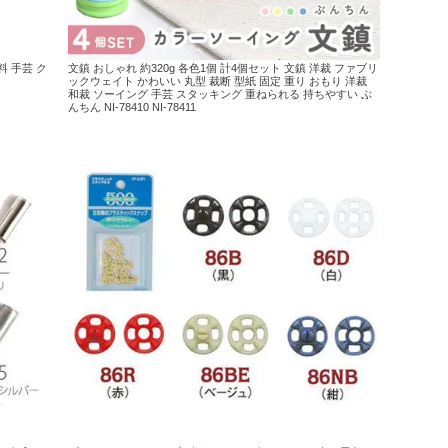
料 手芸 ク
文鎮 おしゃれ 約320g 各色1個 計4個セット 文鎮 洋裁 ファブリ
ックウェイト かわいい 丸型 裁断 型紙 固定 重り おもり 洋裁
和裁 ソーイング 手芸 スタッキング 重ねられる 持ちやすい ぶ
んちん NI-78410 NI-78411