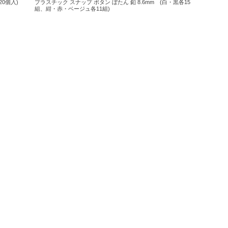
0個入)
プラスチック スナップ ボタン ぼたん 釦 8.6mm (白・黒各15
組、紺・赤・ベージュ各11組)