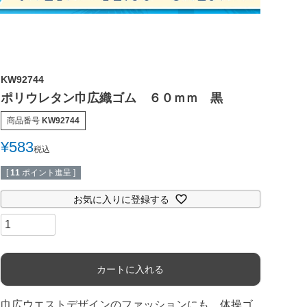
KW92744
ポリウレタン巾広織ゴム ６０ｍｍ 黒
商品番号
KW92744
¥
583
税込
[
11
ポイント進呈 ]
お気に入りに登録する
カートに入れる
巾広ウエストデザインのファッションにも、体操ゴ