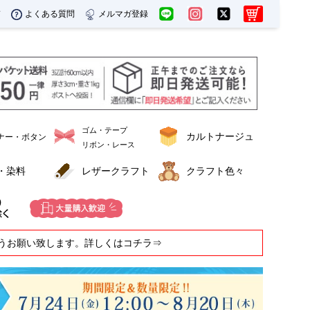
ド
よくある質問
メルマガ登録
ゴム・テープ
カルトナージュ
ナー・ボタン
リボン・レース
・染料
レザークラフト
クラフト色々
うお願い致します。詳しくはコチラ⇒