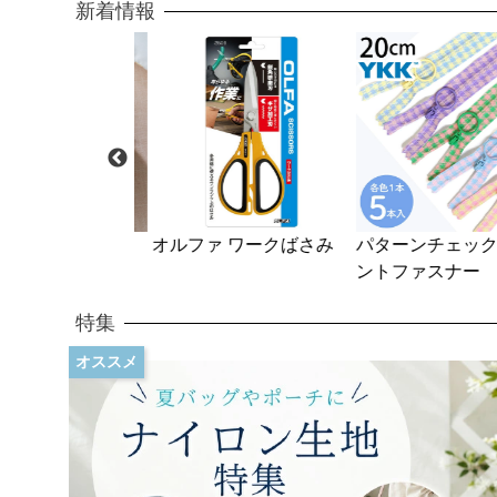
新着情報
onでつくるすやす
オルファ ワークばさみ
パターンチェック柄
じ
ントファスナー
特集
オススメ