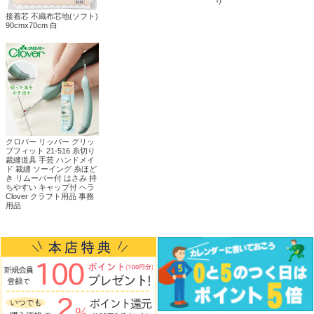
り
接着芯 不織布芯地(ソフト)
90cmx70cm 白
クロバー リッパー グリッ
プフィット 21-516 糸切り
裁縫道具 手芸 ハンドメイ
ド 裁縫 ソーイング 糸ほど
き リムーバー付 はさみ 持
ちやすい キャップ付 ヘラ
Clover クラフト用品 事務
用品