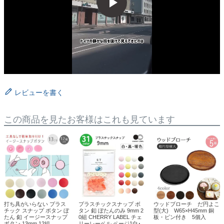
レビューを書く
この商品を見たお客様はこれも見ています
打ち具がいらない プラス
プラスチックスナップ ボ
ウッドブローチ だ円よこ
チック スナップ ボタン ぼ
タン 釦 ぼたんのみ 9mm 2
型(大) W65×H45mm 銅
たん 釦 イージースナップ
0組 CHERRY LABEL チェ
板・ピン付き 5個入
ボタン 13mm 12組
リーレーベル ページ1白･