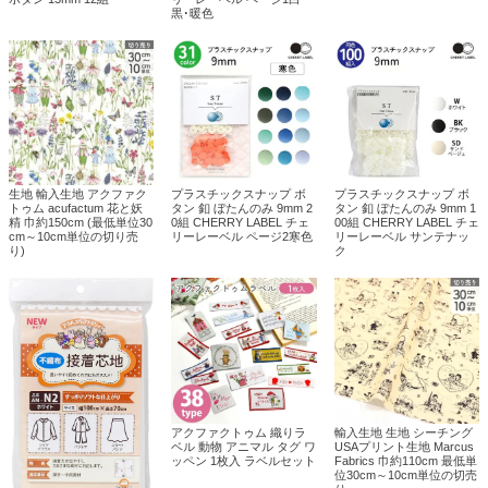
黒･暖色
生地 輸入生地 アクファク
プラスチックスナップ ボ
プラスチックスナップ ボ
トゥム acufactum 花と妖
タン 釦 ぼたんのみ 9mm 2
タン 釦 ぼたんのみ 9mm 1
精 巾約150cm (最低単位30
0組 CHERRY LABEL チェ
00組 CHERRY LABEL チェ
cm～10cm単位の切り売
リーレーベル ページ2寒色
リーレーベル サンテナッ
り)
ク
アクファクトゥム 織りラ
輸入生地 生地 シーチング
ベル 動物 アニマル タグ ワ
USAプリント生地 Marcus
ッペン 1枚入 ラベルセット
Fabrics 巾約110cm 最低単
位30cm～10cm単位の切売