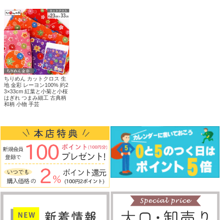
ちりめん カットクロス 生
地 金彩 レーヨン100% 約2
3×33cm 紅葉と小菊と小桜
はぎれ つまみ細工 古典柄
和柄 小物 手芸