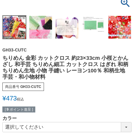
GH33-CUTC
ちりめん 金彩 カットクロス 約23×33cm 小桜とかん
ざし 和手芸 ちりめん細工 カットクロス はぎれ 和柄
ちりめん生地 小物 手縫い レーヨン100％ 和柄生地
手芸・和小物材料
商品番号
GH33-CUTC
¥
473
税込
[
9
ポイント進呈 ]
カラー