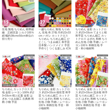
生地 無地 ちりめん 精華縮
一越ちりめん 無地 ちりめ
ちりめん 金彩 カットクロ
緬 正絹京染 シルク100％
ん 生地 布 27色 巾約22x33
ス 約23×33cm てまりと桜
絹 幅約38cmx50cm単位の
cm ハギレ カットクロス
和手芸 ちりめん細工 カッ
切り売り
ちりめん ちりめん細工 ひ
トクロス はぎれ 和柄 ちり
とこし つまみ細工 和手芸
めん生地 小物 手縫い レー
日本製 ハンドメイド 手芸
ヨン100％ 和柄生地 手
手作り│ つくる楽しみ ICN
芸・和小物材料
ちりめん カットクロス 生
ちりめん 金彩 カットクロ
ちりめん 金彩 カットクロ
地 金彩 レーヨン100% 約2
ス 約23×33cm 桜吹雪 和手
ス 約23×33cm 流水桜 和手
3×33cm 桜と紅葉 金彩 は
芸 ちりめん細工 カットク
芸 ちりめん細工 カットク
ぎれ つまみ細工 古典柄 和
ロス はぎれ 和柄 ちりめん
ロス はぎれ 和柄 ちりめん
柄 小物 手芸
生地 小物 手縫い レーヨン
生地 小物 手縫い レーヨン
100％ 和柄生地 手芸・和
100％ 和柄生地 手芸・和
小物材料
小物材料