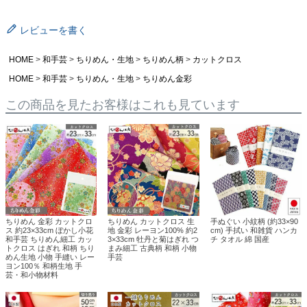
レビューを書く
HOME
和手芸
ちりめん・生地
ちりめん柄
カットクロス
HOME
和手芸
ちりめん・生地
ちりめん金彩
この商品を見たお客様はこれも見ています
ちりめん 金彩 カットクロ
ちりめん カットクロス 生
手ぬぐい 小紋柄 (約33×90
ス 約23×33cm ぼかし小花
地 金彩 レーヨン100% 約2
cm) 手拭い 和雑貨 ハンカ
和手芸 ちりめん細工 カッ
3×33cm 牡丹と菊はぎれ つ
チ タオル 綿 国産
トクロス はぎれ 和柄 ちり
まみ細工 古典柄 和柄 小物
めん生地 小物 手縫い レー
手芸
ヨン100％ 和柄生地 手
芸・和小物材料