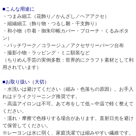
■こんな用途に
・つまみ細工（花飾り／かんざし／ヘアアクセ）
・縮緬細工（飾り物・つるし雛・干支飾り）
・和小物（巾着・御朱印帳カバー・ブローチ・くるみボタ
ン）
・パッチワーク／コラージュ／アクセサリーパーツ台布
・撮影小物・ラッピング・ミニ額装など
（ちりめん手芸の実例多数：世界的にクラフト素材として利
用されています）
■お取り扱い（大切）
・水洗いは避けてください（縮み・色落ちの原因）。お手入
れはドライクリーニング推奨です。
・高温アイロンは不可。あて布をして低～中温で軽く整えて
ください。
・濡れ・摩擦で色移りする場合があります。直射日光を避け
て保管してください。
※レーヨンは水に弱く、家庭洗濯では縮みやすい繊維です。