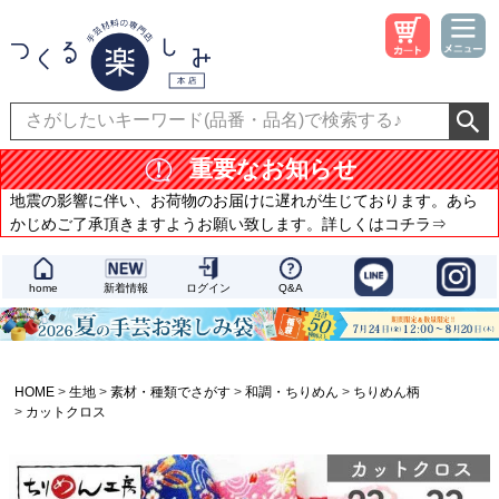
重要なお知らせ
地震の影響に伴い、お荷物のお届けに遅れが生じております。あら
かじめご了承頂きますようお願い致します。詳しくはコチラ⇒
home
新着情報
ログイン
Q&A
HOME
生地
素材・種類でさがす
和調・ちりめん
ちりめん柄
カットクロス