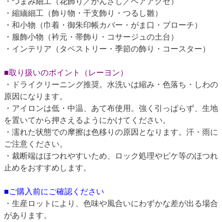
・つまみ細工（花飾り／かんざし／ヘアアクセ）
・縮緬細工（飾り物・干支飾り・つるし雛）
・和小物（巾着・御朱印帳カバー・がま口・ブローチ）
・服飾小物（衿元・帯飾り・コサージュの土台）
・インテリア（タペストリー・季節の飾り・コースター）
■取り扱いのポイント（レーヨン）
・ドライクリーニング推奨。水洗いは縮み・色落ち・しわの
原因になります。
・アイロンは低・中温、あて布使用。強く引っぱらず、生地
を置いてから押さえるようにかけてください。
・濡れた状態での摩擦は色移りの原因となります。汗・雨に
ご注意ください。
・裁断端はほつれやすいため、ロック処理やピケ等のほつれ
止めをおすすめします。
■ご購入前にご確認ください
・生産ロットにより、色味や風合いにわずかな差が出る場合
があります。