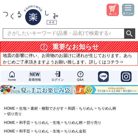
重要なお知らせ
地震の影響に伴い、お荷物のお届けに遅れが生じております。あら
かじめご了承頂きますようお願い致します。詳しくはコチラ⇒
home
新着情報
ログイン
Q&A
HOME
生地
素材・種類でさがす
和調・ちりめん
ちりめん柄
切り売り
HOME
和手芸
ちりめん・生地
ちりめん柄
切り売り
HOME
和手芸
ちりめん・生地
ちりめん金彩