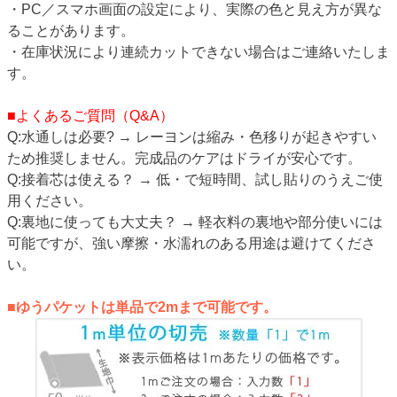
・PC／スマホ画面の設定により、実際の色と見え方が異な
ることがあります。
・在庫状況により連続カットできない場合はご連絡いたしま
す。
■よくあるご質問（Q&A）
Q:水通しは必要? → レーヨンは縮み・色移りが起きやすい
ため推奨しません。完成品のケアはドライが安心です。
Q:接着芯は使える？ → 低・で短時間、試し貼りのうえご使
用ください。
Q:裏地に使っても大丈夫？ → 軽衣料の裏地や部分使いには
可能ですが、強い摩擦・水濡れのある用途は避けてくださ
い。
■ゆうパケットは単品で2mまで可能です。