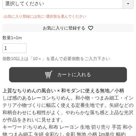
お気に入りに登録する
カートに入れる
上質なちりめんの風合い × 和モダンに使える無地／小柄
しぼ感のあるレーヨンちりめん。和小物・つまみ細工・イン
テリア小物づくりに幅広く使える定番生地です。矢絣などの
和柄合わせにも相性がよく、やわらかな落ち感と上品な光沢
が作品をきれいに見せます。
キーワード:ちりめん 和布 レーヨン 生地 切り売り 手芸 和小
物 つまみ細工 矢絣 金彩なし 金彩 無地 小柄 1m単位 幅約