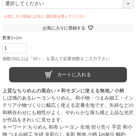
お気に入りに登録する
カートに入れる
上質なちりめんの風合い × 和モダンに使える無地／小柄
しぼ感のあるレーヨンちりめん。和小物・つまみ細工・イン
テリア小物づくりに幅広く使える定番生地です。矢絣などの
和柄合わせにも相性がよく、やわらかな落ち感と上品な光沢
が作品をきれいに見せます。
キーワード:ちりめん 和布 レーヨン 生地 切り売り 手芸 和小
物 つまみ細工 矢絣 金彩なし 金彩 無地 小柄 1m単位 幅約