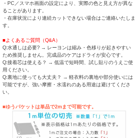
・PC／スマホ画面の設定により、実際の色と見え方が異な
ることがあります。
・在庫状況により連続カットできない場合はご連絡いたしま
す。
■よくあるご質問（Q&A）
Q:水通しは必要? → レーヨンは縮み・色移りが起きやすい
ため推奨しません。完成品のケアはドライが安心です。
Q:接着芯は使える？ → 低温で短時間、試し貼りのうえご使
用ください。
Q:裏地に使っても大丈夫？ → 軽衣料の裏地や部分使いには
可能ですが、強い摩擦・水濡れのある用途は避けてくださ
い。
■ゆうパケットは単品で2mまで可能です。