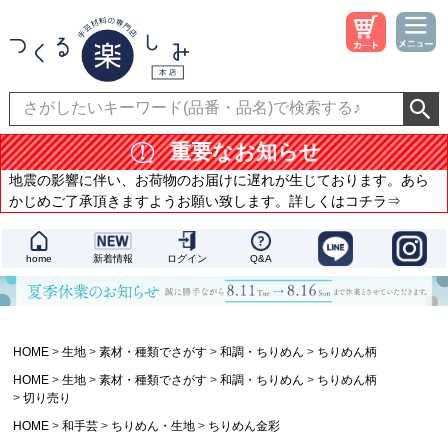
重要なお知らせ
地震の影響に伴い、お荷物のお届けに遅れが生じております。あら
かじめご了承頂きますようお願い致します。詳しくはコチラ⇒
home
新着情報
ログイン
Q&A
HOME
生地
素材・種類でさがす
和調・ちりめん
ちりめん柄
HOME
生地
素材・種類でさがす
和調・ちりめん
ちりめん柄
切り売り
HOME
和手芸
ちりめん・生地
ちりめん金彩