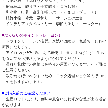
・つまみ細工（花飾り／かんざし／ヘアアクセ）
・縮緬細工（飾り物・干支飾り・つるし雛）
・和小物（巾着・御朱印帳カバー・がま口・ブローチ）
・服飾小物（衿元・帯飾り・コサージュの土台）
・インテリア（タペストリー・季節の飾り・コースター）
■取り扱いのポイント（レーヨン）
・ドライクリーニング推奨。水洗いは縮み・色落ち・しわの
原因になります。
・アイロンは低?中温、あて布使用。強く引っぱらず、生地
を置いてから押さえるようにかけてください。
・濡れた状態での摩擦は色移りの原因となります。汗・雨に
ご注意ください。
・裁断端はほつれやすいため、ロック処理やピケ等のほつれ
止めをおすすめします。
■ご購入前にご確認ください
・生産ロットにより、色味や風合いにわずかな差が出る場合
があります。