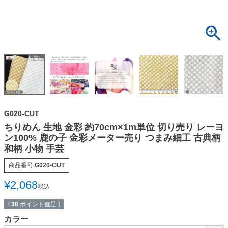
G020-CUT
ちりめん 生地 金彩 約70cm×1m単位 切り売り レーヨ
ン100% 鹿の子 金彩メーター売り つまみ細工 古典柄
和柄 小物 手芸
商品番号
G020-CUT
¥
2,068
税込
[
38
ポイント進呈 ]
カラー