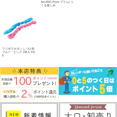
No.6551 Prym プリム| つ
くる楽しみ
フジボウカタン しつけ糸
ブルー・ピンク 2本入 F9-
6