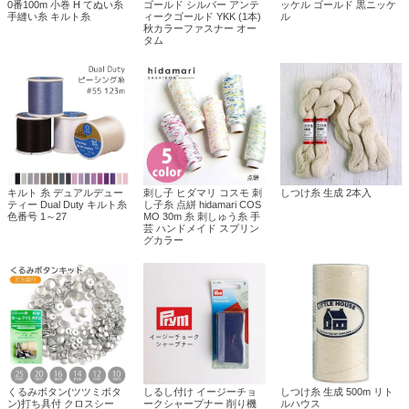
0番100m 小巻 H てぬい糸
ゴールド シルバー アンテ
ッケル ゴールド 黒ニッケ
手縫い糸 キルト糸
ィークゴールド YKK (1本)
ル
秋カラーファスナー オー
タム
キルト 糸 デュアルデュー
刺し子 ヒダマリ コスモ 刺
しつけ糸 生成 2本入
ティー Dual Duty キルト糸
し子糸 点絣 hidamari COS
色番号 1～27
MO 30m 糸 刺しゅう糸 手
芸 ハンドメイド スプリン
グカラー
くるみボタン(ツツミボタ
しるし付け イージーチョ
しつけ糸 生成 500m リト
ン)打ち具付 クロスシー
ークシャープナー 削り機
ルハウス