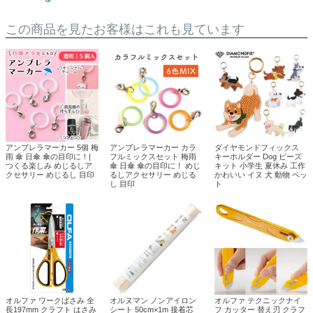
この商品を見たお客様はこれも見ています
アンブレラマーカー 5個 梅
アンブレラマーカー カラ
ダイヤモンドフィックス
雨 傘 日傘 傘の目印に！|
フルミックスセット 梅雨
キーホルダー Dog ビーズ
つくる楽しみ めじるしア
傘 日傘 傘の目印に！ めじ
キット 小学生 夏休み 工作
クセサリー めじるし 目印
るしアクセサリー めじる
かわいい イヌ 犬 動物 ペッ
し 目印
ト
オルファ ワークばさみ 全
オルヌマン ノンアイロン
オルファ テクニックナイ
長197mm クラフト はさみ
シート 50cm×1m 接着芯
フ カッター 替え刃 クラフ