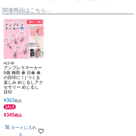
関連商品はこちら...
A13-90
アンブレラマーカー
5個 梅雨 傘 日傘 傘
の目印に！| つくる
楽しみ めじるしアク
セサリー めじるし
目印
¥
363
税込
¥
345
税込
カートに入れ
る