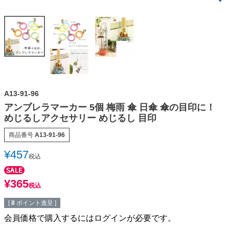
A13-91-96
アンブレラマーカー 5個 梅雨 傘 日傘 傘の目印に！
めじるしアクセサリー めじるし 目印
商品番号
A13-91-96
¥
457
税込
¥
365
税込
[
8
ポイント進呈 ]
会員価格で購入するにはログインが必要です。