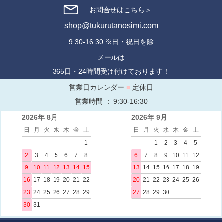
お問合せはこちら＞
shop@tukurutanosimi.com
9:30-16:30 ※日・祝日を除
メールは
365日・24時間受け付けております！
営業日カレンダー
■
定休日
営業時間 ： 9:30-16:30
2026年 8月
2026年 9月
日
月
火
水
木
金
土
日
月
火
水
木
金
土
1
1
2
3
4
5
2
3
4
5
6
7
8
6
7
8
9
10
11
12
9
10
11
12
13
14
15
13
14
15
16
17
18
19
16
17
18
19
20
21
22
20
21
22
23
24
25
26
23
24
25
26
27
28
29
27
28
29
30
30
31