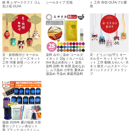
鋏 革 レザークラフト ゴム
シールタイプ 芯地
ト 工作 布切 OLFA プロ愛
生け花 OLFA
用
京・妖怪根付け キーホル
染料 みやこ染め コールダ
京・どうぶつお守り キー
ダー キット ビーズ キット
イホット 10g ミカノール1
ホルダー キット ビーズ キ
工作 河童 妖怪 ハンドメイ
0ml 色止め剤セット 染色
ット 工作 動物 かわいい 犬
ド ストラップ
染料 顔料 布 布用 染めなお
ネコ 柴犬 ハムスター パン
し ムラ染め 小学生 夏休み
ダ ハンドメイド ストラッ
湯染め 手染め 家庭用染料
プ
福袋 2026年 夏の福袋 大容
量ロックミシン糸セット
黒 ブラック ロックミシン