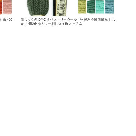
系 486
刺しゅう糸 DMC タペストリーウール 4番 緑系 486 刺繍糸 しし
ム
ゅう 486番 秋カラー刺しゅう糸 オータム