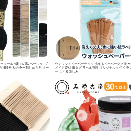
ーウール 4番 白､黒､ベージュ､ブ
ウォッシュペーパーラベル 洗えるペーパータグ 耐水
ゅう 486番 秋カラー刺しゅう糸 オー
メイド資材 紙タグ ラベル整理 オリジナルタグ クラ
ー つくる楽しみ