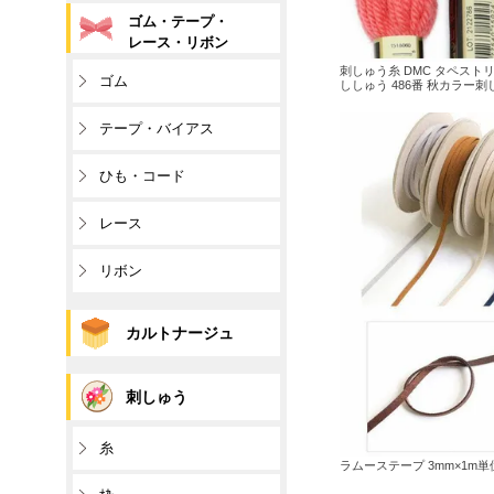
ゴム・テープ・
レース・リボン
刺しゅう糸 DMC タペストリー
ゴム
ししゅう 486番 秋カラー
テープ・バイアス
ひも・コード
レース
リボン
カルトナージュ
刺しゅう
糸
ラムーステープ 3mm×1m