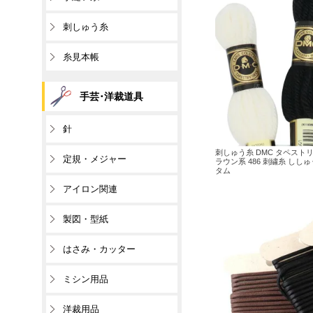
刺しゅう糸
糸見本帳
手芸･洋裁道具
針
刺しゅう糸 DMC タペストリ
定規・メジャー
ラウン系 486 刺繍糸 しし
タム
アイロン関連
製図・型紙
はさみ・カッター
ミシン用品
洋裁用品