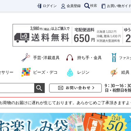
検索
ログイン
会員登録
お買い物ガイ
手芸･洋裁道具
持ち手・金具
ファス
セサリー
ビーズ・デコ
レジン
絵具
お荷物のお届けに遅れが生じております。あらかじめご了承頂きますよ