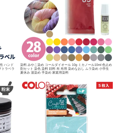
性 ハンド
染料 みやこ染め コールダイオール 10g ミカノール10ml 色止め
フトラベラ
剤セット 染色 染料 顔料 布 布用 染めなおし ムラ染め 小学生
夏休み 湯染め 手染め 家庭用染料