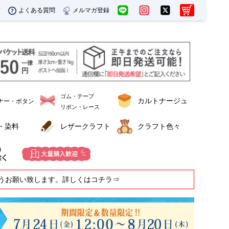
ド
よくある質問
メルマガ登録
ゴム・テープ
カルトナージュ
ナー・ボタン
リボン・レース
・染料
レザークラフト
クラフト色々
うお願い致します。詳しくはコチラ⇒