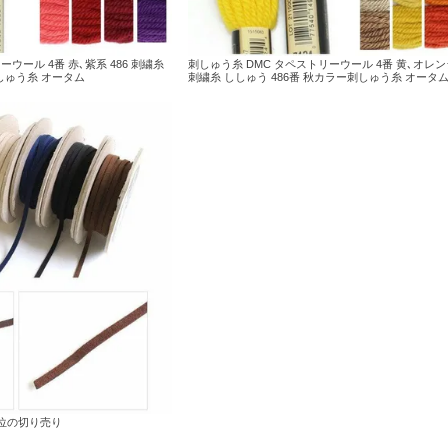
ウール 4番 赤､紫系 486 刺繍糸
刺しゅう糸 DMC タペストリーウール 4番 黄､オレンジ
刺しゅう糸 オータム
刺繍糸 ししゅう 486番 秋カラー刺しゅう糸 オータ
単位の切り売り