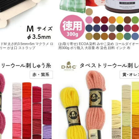
M 太さ約3.5mm×5m マクラメ ロ
(お取り寄せ) ECOA 染料 みやこ染め コールダイオー
リー がま口 ストラップ
用300g ポリ瓶入 大容量 布 染色 顔料 インク 布