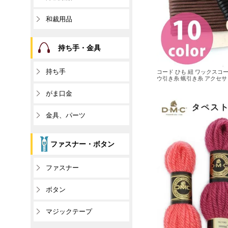
和裁用品
持ち手・金具
持ち手
コード ひも 紐 ワックスコード
ウ引き糸 蝋引き糸 アクセサ
がま口金
金具、パーツ
ファスナー・ボタン
ファスナー
ボタン
マジックテープ