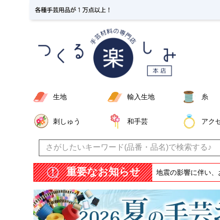
生地
輸入生地
糸
刺しゅう
和手芸
アク
重要なお知らせ
地震の影響に伴い、