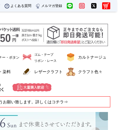
ド
よくある質問
メルマガ登録
ゴム・テープ
カルトナージュ
ナー・ボタン
リボン・レース
・染料
レザークラフト
クラフト色々
うお願い致します。詳しくはコチラ⇒