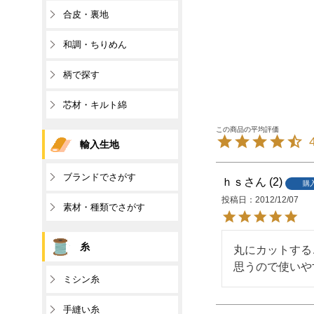
合皮・裏地
和調・ちりめん
柄で探す
芯材・キルト綿
輸入生地
ブランドでさがす
ｈｓ
2
購
投稿日
2012/12/07
素材・種類でさがす
糸
丸にカットする
思うので使いや
ミシン糸
手縫い糸