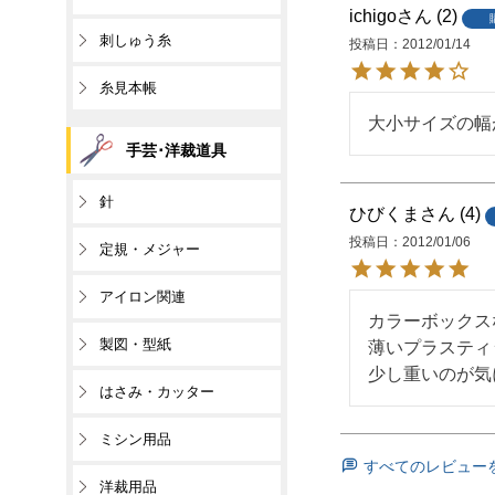
ichigo
2
刺しゅう糸
投稿日
2012/01/14
糸見本帳
大小サイズの幅
手芸･洋裁道具
針
ひびくま
4
投稿日
2012/01/06
定規・メジャー
アイロン関連
カラーボックス
製図・型紙
薄いプラスティ
少し重いのが気
はさみ・カッター
ミシン用品
すべてのレビュー
洋裁用品