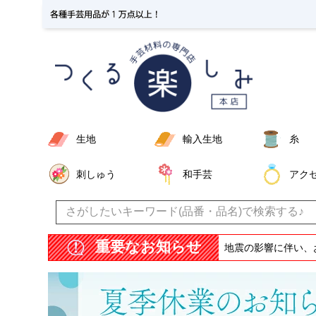
生地
輸入生地
糸
刺しゅう
和手芸
アク
重要なお知らせ
地震の影響に伴い、