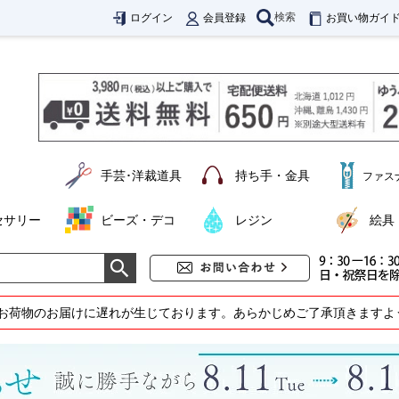
検索
ログイン
会員登録
お買い物ガイ
手芸･洋裁道具
持ち手・金具
ファス
セサリー
ビーズ・デコ
レジン
絵具
お荷物のお届けに遅れが生じております。あらかじめご了承頂きますよ