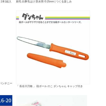
 2本1組入
刷毛 白豚毛はけ 防水用 巾25mm | つくる楽しみ
 パンチニー
「 長谷川刃物 」 段ボール のこ ダンちゃん キャップ付き