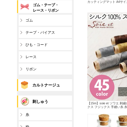
カッティングマット A4サイ
ゴム・テープ・
レース・リボン
ゴム
テープ・バイアス
ひも・コード
レース
リボン
カルトナージュ
刺しゅう
【15m】soie et ソワエ 
クス フジックス 手縫い糸 糸 絹
糸
枠