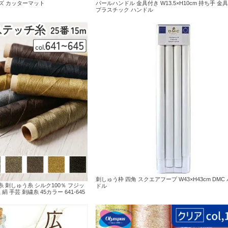
ズ カッターマット
パールハンドル 金具付き W13.5×H10cm 持ち手 金具
プラスチック ハンドル
刺しゅう枠 四角 スクエアフープ W43×H43cm DMC
刺繍糸 刺しゅう糸 シルク100％ フジッ
ドル
 手芸 刺繍糸 45カラー 641-645