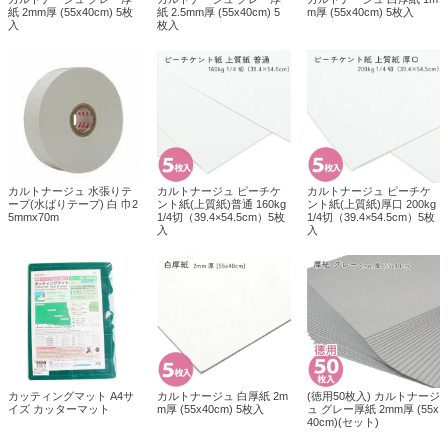
紙 2mm厚 (55x40cm) 5枚
紙 2.5mm厚 (55x40cm) 5
m厚 (55x40cm) 5枚入
入
枚入
カルトナージュ 水張りテ
カルトナージュ ピーチケ
カルトナージュ ピーチケ
ープ(水ばりテープ) 白 巾2
ント紙(上質紙)普通 160kg
ント紙(上質紙)厚口 200kg
5mmx70m
1/4切（39.4×54.5cm）5枚
1/4切（39.4×54.5cm）5枚
入
入
カッティングマット A4サ
カルトナージュ 白厚紙 2m
(徳用50枚入) カルトナージ
イズ カッターマット
m厚 (55x40cm) 5枚入
ュ グレー厚紙 2mm厚 (55x
40cm)(セット)