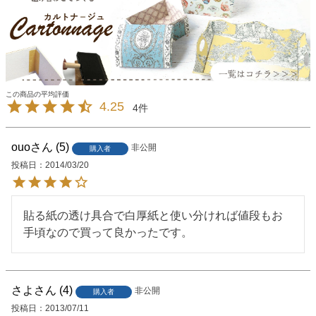
4.25
4
ouo
5
非公開
購入者
投稿日
2014/03/20
貼る紙の透け具合で白厚紙と使い分ければ値段もお
手頃なので買って良かったです。
さよ
4
非公開
購入者
投稿日
2013/07/11