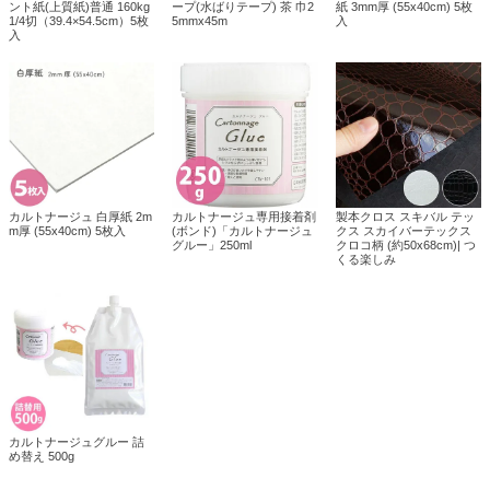
ント紙(上質紙)普通 160kg
ープ(水ばりテープ) 茶 巾2
紙 3mm厚 (55x40cm) 5枚
1/4切（39.4×54.5cm）5枚
5mmx45m
入
入
カルトナージュ 白厚紙 2m
カルトナージュ専用接着剤
製本クロス スキバル テッ
m厚 (55x40cm) 5枚入
(ボンド)「カルトナージュ
クス スカイバーテックス
グルー」250ml
クロコ柄 (約50x68cm)| つ
くる楽しみ
カルトナージュグルー 詰
め替え 500g