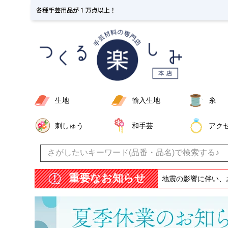
生地
輸入生地
糸
刺しゅう
和手芸
アク
重要なお知らせ
地震の影響に伴い、