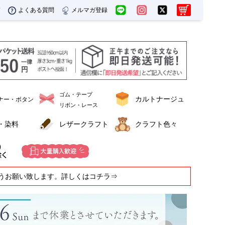
ド
よくある質問
メルマガ登録
ゴム・テープ
カルトナージュ
ナー・ボタン
リボン・レース
・染料
レザークラフト
クラフト色々
うお願い致します。詳しくはコチラ⇒