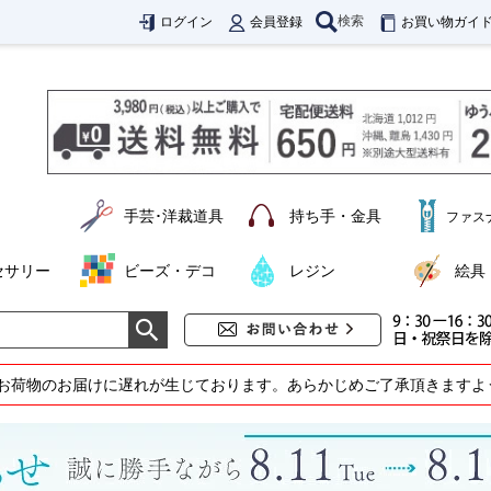
検索
ログイン
会員登録
お買い物ガイ
手芸･洋裁道具
持ち手・金具
ファス
セサリー
ビーズ・デコ
レジン
絵具
お荷物のお届けに遅れが生じております。あらかじめご了承頂きますよ