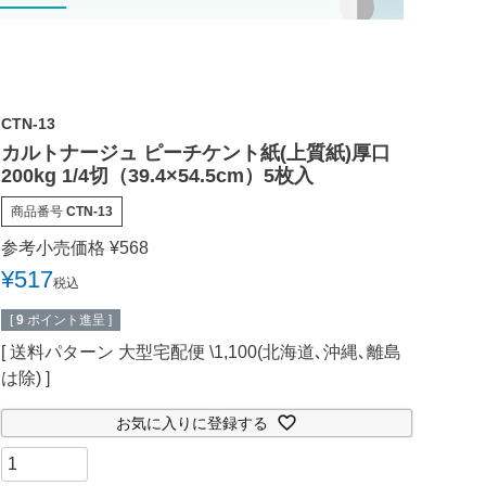
CTN-13
カルトナージュ ピーチケント紙(上質紙)厚口
200kg 1/4切（39.4×54.5cm）5枚入
商品番号
CTN-13
参考小売価格
¥
568
¥
517
税込
[
9
ポイント進呈 ]
送料パターン
大型宅配便 \1,100(北海道､沖縄､離島
は除)
お気に入りに登録する