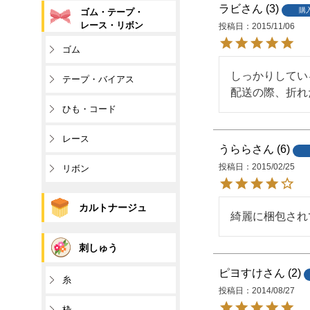
ラビ
3
購
ゴム・テープ・
レース・リボン
投稿日
2015/11/06
ゴム
しっかりしてい
テープ・バイアス
配送の際、折れ
ひも・コード
レース
うらら
6
投稿日
2015/02/25
リボン
カルトナージュ
綺麗に梱包され
刺しゅう
ピヨすけ
2
糸
投稿日
2014/08/27
枠