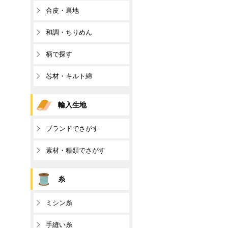
合皮・裏地
和調・ちりめん
柄で探す
芯材・キルト綿
輸入生地
ブランドでさがす
素材・種類でさがす
糸
ミシン糸
手縫い糸