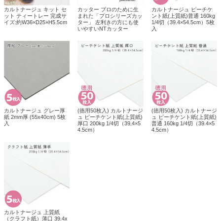
カルトナージュ キット セ
カッター プロのために生
カルトナージュ ピーチケ
ット ティートレー 完成サ
まれた「プロシリーズカッ
ント紙(上質紙)普通 160kg
イズ:約W36×D25×H5.5cm
ター」 左利きの方にも使
1/4切（39.4×54.5cm）5枚
いやすいNTカッター
入
カルトナージュ グレー厚
(徳用50枚入) カルトナージ
(徳用50枚入) カルトナージ
紙 2mm厚 (55x40cm) 5枚
ュ ピーチケント紙(上質紙)
ュ ピーチケント紙(上質紙)
入
厚口 200kg 1/4切（39.4×5
普通 160kg 1/4切（39.4×5
4.5cm）
4.5cm）
カルトナージュ 上質紙
（クラフト紙）薄口 39.4x