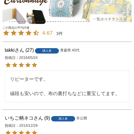
4.67
3
takki
27
青森県
40代
購入者
投稿日
2016/05/24
リピーターです。

値段も安いので、布の裏打ちなどに重宝してます。
いちご柄ネコ
9
非公開
購入者
投稿日
2014/12/29