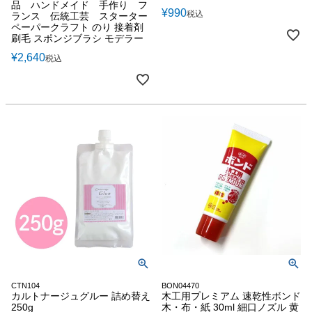
品 ハンドメイド 手作り フ
¥
990
税込
ランス 伝統工芸 スターター
ペーパークラフト のり 接着剤
刷毛 スポンジブラシ モデラー
¥
2,640
税込
CTN104
BON04470
カルトナージュグルー 詰め替え
木工用プレミアム 速乾性ボンド
250g
木・布・紙 30ml 細口ノズル 黄