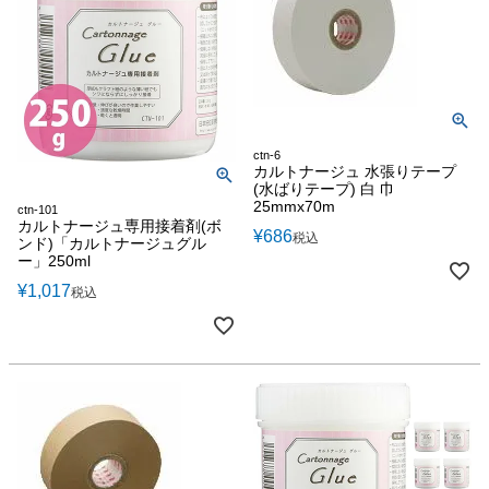
ctn-6
カルトナージュ 水張りテープ
(水ばりテープ) 白 巾
25mmx70m
ctn-101
カルトナージュ専用接着剤(ボ
¥
686
税込
ンド)「カルトナージュグル
ー」250ml
¥
1,017
税込