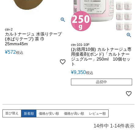
ctn-2
カルトナージュ 水張りテープ
(水ばりテープ) 茶 巾
25mmx45m
ctn-101-10P
(お徳用10個) カルトナージュ専
¥
572
税込
用接着剤(ボンド)「カルトナー
ジュグルー」250ml 10個セッ
ト
¥
9,350
税込
品切中
並び替え
新着順
価格が安い順
価格が高い順
レビュー順
14
件中
1
-
14
件表示