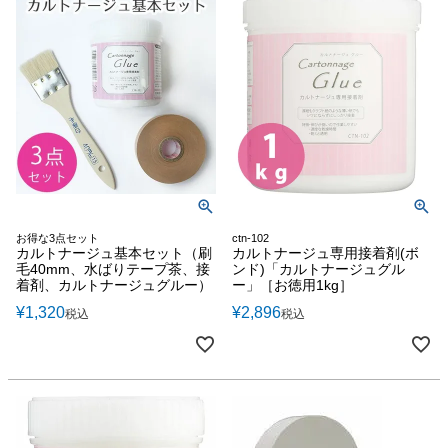
お得な3点セット
ctn-102
カルトナージュ基本セット（刷
カルトナージュ専用接着剤(ボ
毛40mm、水ばりテープ茶、接
ンド)「カルトナージュグル
着剤、カルトナージュグルー）
ー」［お徳用1kg］
¥
1,320
¥
2,896
税込
税込