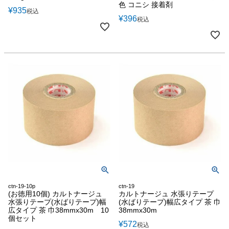
色 コニシ 接着剤
¥
935
税込
¥
396
税込
ctn-19-10p
ctn-19
(お徳用10個) カルトナージュ
カルトナージュ 水張りテープ
水張りテープ(水ばりテープ)幅
(水ばりテープ)幅広タイプ 茶 巾
広タイプ 茶 巾38mmx30m 10
38mmx30m
個セット
¥
572
税込