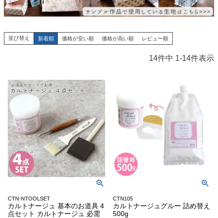
並び替え
新着順
価格が安い順
価格が高い順
レビュー順
14
件中
1
-
14
件表示
CTN-NTOOLSET
CTN105
カルトナージュ 基本のお道具 4
カルトナージュグルー 詰め替え
点セット カルトナージュ 必需
500g