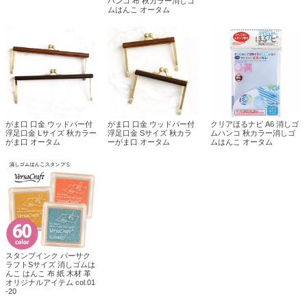
ハンコ 布 秋カラー消しゴ
ムはんこ オータム
がま口 口金 ウッドバー付
がま口 口金 ウッドバー付
クリアほるナビ A6 消しゴ
浮足口金 Lサイズ 秋カラー
浮足口金 Sサイズ 秋カラ
ムハンコ 秋カラー消しゴ
がま口 オータム
ーがま口 オータム
ムはんこ オータム
スタンプインク バーサク
ラフトSサイズ 消しゴムは
んこ はんこ 布 紙 木材 革
オリジナルアイテム col.01
-20