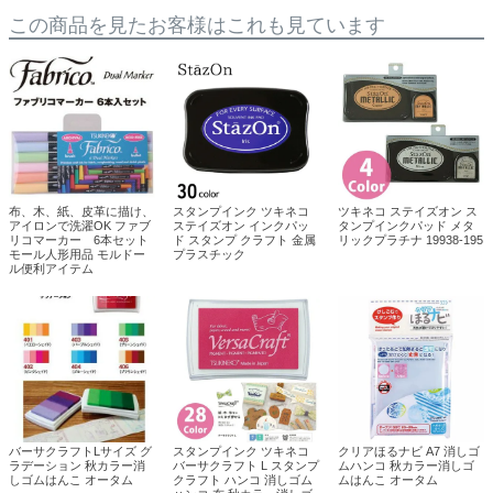
この商品を見たお客様はこれも見ています
布、木、紙、皮革に描け、
スタンプインク ツキネコ
ツキネコ ステイズオン ス
アイロンで洗濯OK ファブ
ステイズオン インクパッ
タンプインクパッド メタ
リコマーカー 6本セット
ド スタンプ クラフト 金属
リックプラチナ 19938-195
モール人形用品 モルドー
プラスチック
ル便利アイテム
バーサクラフトLサイズ グ
スタンプインク ツキネコ
クリアほるナビ A7 消しゴ
ラデーション 秋カラー消
バーサクラフト L スタンプ
ムハンコ 秋カラー消しゴ
しゴムはんこ オータム
クラフト ハンコ 消しゴム
ムはんこ オータム