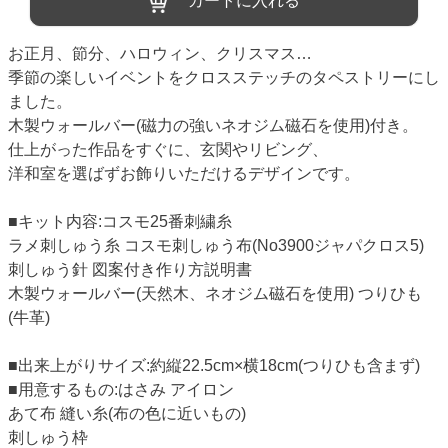
カートに入れる
お正月、節分、ハロウィン、クリスマス…
季節の楽しいイベントをクロスステッチのタペストリーにし
ました。
木製ウォールバー(磁力の強いネオジム磁石を使用)付き。
仕上がった作品をすぐに、玄関やリビング、
洋和室を選ばずお飾りいただけるデザインです。
■キット内容:コスモ25番刺繍糸
ラメ刺しゅう糸 コスモ刺しゅう布(No3900ジャパクロス5)
刺しゅう針 図案付き作り方説明書
木製ウォールバー(天然木、ネオジム磁石を使用) つりひも
(牛革)
■出来上がりサイズ:約縦22.5cm×横18cm(つりひも含まず)
■用意するもの:はさみ アイロン
あて布 縫い糸(布の色に近いもの)
刺しゅう枠