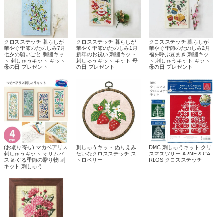
クロスステッチ 暮らしが
クロスステッチ 暮らしが
クロスステッチ 暮らしが
華やぐ季節のたのしみ7月
華やぐ季節のたのしみ1月
華やぐ季節のたのしみ2月
七夕の願いごと 刺繍キッ
新年のお祝い 刺繍キット
福を呼ぶ豆まき 刺繍キッ
ト 刺しゅうキット キット
刺しゅうキット キット 母
ト 刺しゅうキット キット
母の日 プレゼント
の日 プレゼント
母の日 プレゼント
(お取り寄せ) マカベアリス
刺しゅうキット ぬりえみ
DMC 刺しゅうキット クリ
刺しゅうキット オリムパ
たいなクロスステッチ ス
スマスツリー ARNE & CA
ス めぐる季節の贈り物 刺
トロベリー
RLOS クロスステッチ
キット 刺しゅう