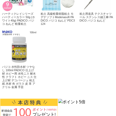
ハーティクレイシリーズ
粘土 高級軽量樹脂粘土 モ
粘土用道具 テクスチャツ
ハーティーカラー 50g (ホ
デナソフトModenasoft PA
ール ステンレス細工棒 PA
ワイト40g) PADICO パジ
DICO パジコ ねんど PDC3
DICO パジコ ねんど
コ ねんど 軽量粘土
124
パジコ 水性防水材 ツヤな
し 100ml PADICO 仕上げ
材 ホビー用 水性ニス 耐水
性 クラフト ホビー ニス 仕
上げ材 デコパージュ 粘土
紙 木材 布 ガラス 皮 革 ア
クリル 金属 手芸