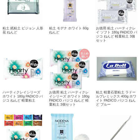
粘土 紙粘土 ビジョン 人形
粘土 モデナ ホワイト 60g
お徳用 粘土 ハーティクレ
花 ねんど
ねんど
イ ソフト 180g PADICO パ
ジコ ねんど 軽量粘土 3個
セット
ハーティクレイシリーズ
お徳用 粘土 ハーティクレ
粘土 軽量石塑粘土 ラドー
ホワイト 180g PADICO パ
イシリーズ ホワイト 180g
ルプレミックス 400g ホワ
ジコ ねんど 軽量粘土
PADICO パジコ ねんど 軽
イト PADICO パジコ ねん
量粘土 3個セット
ど ブルー