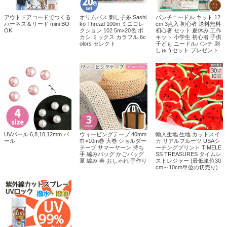
アウトドアコードでつくる
オリムパス 刺し子糸 Sashi
パンチニードル キット 12
ハーネス＆リード mini BO
ko Thread 100m ミニコレ
cm 3点入 初心者 送料無料
OK
クション 102 5m×20色 ボ
初心者 セット 夏休み 工作
カシ ミックス カラフル 6c
キット 小学生 初心者 子供
olors セレクト
子ども ニードルパンチ 刺
しゅうセット プレゼント
UVパール 6,8,10,12mm パ
ウィービングテープ 40mm
輸入生地 生地 カットスイ
ール
巾×10m巻 大巻 ショルダー
カ リアルフルーツ USAシ
テープ サマーヤーン 持ち
ーチングプリント TIMELE
手 編みバッグ かごバッグ
SS TREASURES タイムレ
夏 編み 春 おしゃれ 手作り
ストレジャー (最低単位30
cm～10cm単位の切売り)