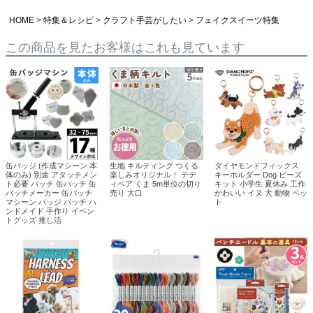
HOME
特集＆レシピ
クラフト手芸がしたい
フェイクスイーツ特集
この商品を見たお客様はこれも見ています
缶バッジ (作成マシーン 本
生地 キルティング つくる
ダイヤモンドフィックス
体のみ) 別途 アタッチメン
楽しみオリジナル！ テデ
キーホルダー Dog ビーズ
ト必要 バッチ 缶バッチ 缶
ィベア くま 5m単位の切り
キット 小学生 夏休み 工作
バッチメーカー 缶バッチ
売り 大口
かわいい イヌ 犬 動物 ペッ
マシーン バッジ バッチ ハ
ト
ンドメイド 手作り イベン
トグッズ 推し活