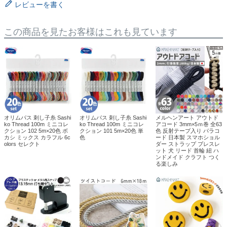
レビューを書く
この商品を見たお客様はこれも見ています
オリムパス 刺し子糸 Sashi
オリムパス 刺し子糸 Sashi
メルヘンアート アウトド
ko Thread 100m ミニコレ
ko Thread 100m ミニコレ
アコード 3mm×5ｍ巻 全63
クション 102 5m×20色 ボ
クション 101 5m×20色 単
色 反射テープ入り パラコ
カシ ミックス カラフル 6c
色
ード 日本製 スマホショル
olors セレクト
ダー ストラップ ブレスレ
ット 犬 リード 首輪 紐 ハ
ンドメイド クラフト つく
る楽しみ