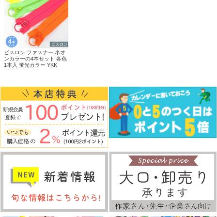
ビスロン ファスナー ネオ
ンカラーの4本セット 各色
1本入 蛍光カラー YKK