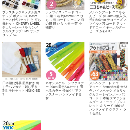
プラスチック＆メタル風ス
ラメツイストコード コー
メルヘンアート ニコちゃ
ナップ ボタン 13､15mm
ド 紐 巾着 約6mm×18ｍ ひ
んビーズ φ12mm 3個入 穴
ケース付各1セット と 打ち
も 巾着 コード レーヨン 袋
径約5×3mm デコビーズ ス
機セット CHERRY LABEL
の紐 紐 ひも ヒモ 手芸 小
マイル パラコード アウト
チェリーレーベル サンメ
物作り
ドアコード キーホルダー
タルスナップ SMS サング
ビーズ かわいい
リップ SG
日本紐釦貿易 図案付き 刺
ネオンスケルトンファスナ
メルヘンアート アウトド
し子ハンカチ・刺し子糸・
ー 20cm 同色5本セット 選
アコード 3mm×5ｍ巻 全63
刺し子針セット HNKC-SE
べるカラー 蛍光クリアフ
色 ハイスペック メタリッ
T
ァスナー ハンドメイド資
クカラー レインボー パラ
材
コード 日本製 スマホショ
ルダー ストラップ ブレス
レット 犬 リード 首輪 紐
ハンドメイド クラフト つ
くる楽し